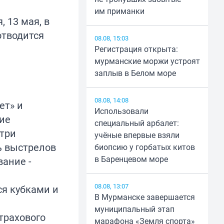
им приманки
 13 мая, в
отводится
08.08, 15:03
Регистрация открыта:
мурманские моржи устроят
заплыв в Белом море
08.08, 14:08
ет» и
Использовали
ние
специальный арбалет:
 три
учёные впервые взяли
ь выстрелов
биопсию у горбатых китов
в Баренцевом море
вание -
08.08, 13:07
ся кубками и
В Мурманске завершается
муниципальный этап
трахового
марафона «Земля спорта»