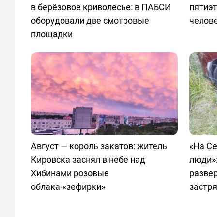
в берёзовое криволесье: в ПАБСИ
пятиэт
оборудовали две смотровые
челов
площадки
Август — король закатов: житель
«На С
Кировска заснял в небе над
люди»:
Хибинами розовые
развер
облака-«зефирки»
застр