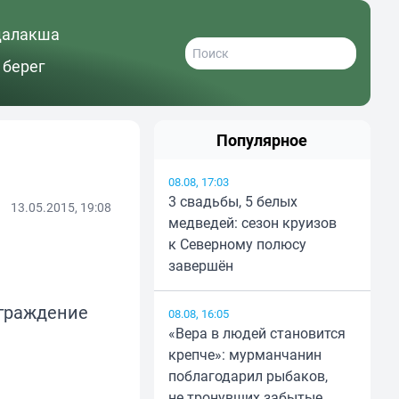
далакша
 берег
Популярное
08.08, 17:03
3 свадьбы, 5 белых
13.05.2015, 19:08
медведей: сезон круизов
к Северному полюсу
завершён
аграждение
08.08, 16:05
«Вера в людей становится
крепче»: мурманчанин
поблагодарил рыбаков,
не тронувших забытые