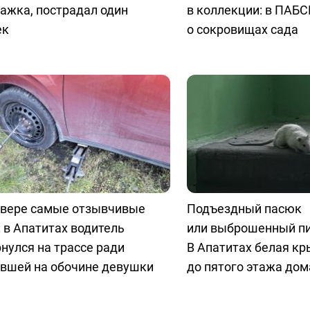
ажка, пострадал один
в коллекции: в ПАБС
ек
о сокровищах сада
евере самые отзывчивые
Подъездный пасюк
 в Апатитах водитель
или выброшенный п
нулся на трассе ради
В Апатитах белая к
явшей на обочине девушки
до пятого этажа дом