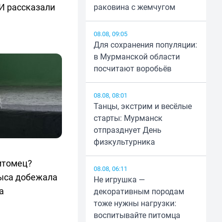
И рассказали
раковина с жемчугом
08.08, 09:05
Для сохранения популяции:
в Мурманской области
посчитают воробьёв
08.08, 08:01
Танцы, экстрим и весёлые
старты: Мурманск
отпразднует День
физкультурника
итомец?
08.08, 06:11
рыса добежала
Не игрушка —
а
декоративным породам
тоже нужны нагрузки:
воспитывайте питомца