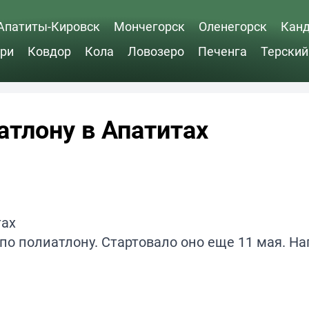
Апатиты-Кировск
Мончегорск
Оленегорск
Кан
ри
Ковдор
Кола
Ловозеро
Печенга
Терский
атлону в Апатитах
 по полиатлону. Стартовало оно еще 11 мая. Н