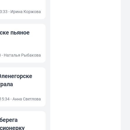
13:33 - Ирина Коржова
рске пьяное
03 - Наталья Рыбакова
Оленегорске
урала
 15:34 - Анна Светлова
берега
сионерку