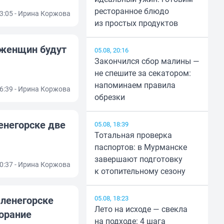
ресторанное блюдо
13:05 - Ирина Коржова
из простых продуктов
 женщин будут
05.08, 20:16
Закончился сбор малины —
не спешите за секатором:
напоминаем правила
16:39 - Ирина Коржова
обрезки
енегорске две
05.08, 18:39
Тотальная проверка
паспортов: в Мурманске
завершают подготовку
10:37 - Ирина Коржова
к отопительному сезону
Оленегорске
05.08, 18:23
Лето на исходе — свекла
орание
на подходе: 4 шага