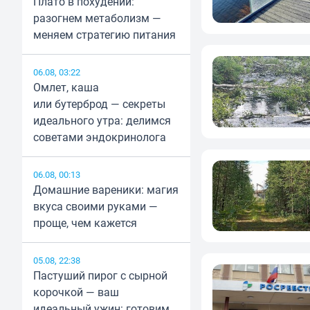
Плато в похудении:
разогнем метаболизм —
меняем стратегию питания
06.08, 03:22
Омлет, каша
или бутерброд — секреты
идеального утра: делимся
советами эндокринолога
06.08, 00:13
Домашние вареники: магия
вкуса своими руками —
проще, чем кажется
05.08, 22:38
Пастуший пирог с сырной
корочкой — ваш
идеальный ужин: готовим