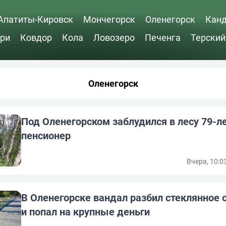
Апатиты-Кировск
Мончегорск
Оленегорск
Кан
ри
Ковдор
Кола
Ловозеро
Печенга
Терский
Оленегорск
Под Оленегорском заблудился в лесу 79-л
пенсионер
Вчера, 10:0
В Оленегорске вандал разбил стеклянное
и попал на крупные деньги