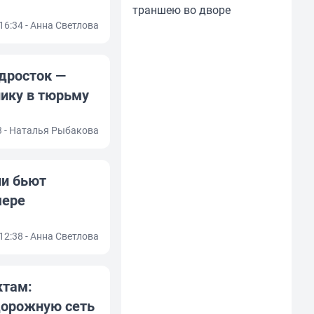
траншею во дворе
 16:34 - Анна Светлова
дросток —
нику в тюрьму
03 - Наталья Рыбакова
ли бьют
мере
 12:38 - Анна Светлова
ктам:
дорожную сеть