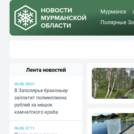
Мурманск
Полярные Зо
Лента новостей
06.08, 08:01
В Заполярье браконьер
заплатит полмиллиона
рублей за мешок
камчатского краба
06.08, 07:11