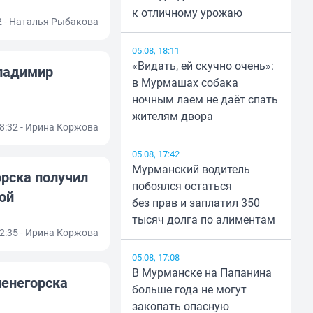
к отличному урожаю
02 - Наталья Рыбакова
05.08, 18:11
«Видать, ей скучно очень»:
ладимир
в Мурмашах собака
ночным лаем не даёт спать
жителям двора
18:32 - Ирина Коржова
05.08, 17:42
Мурманский водитель
рска получил
побоялся остаться
ой
без прав и заплатил 350
тысяч долга по алиментам
12:35 - Ирина Коржова
05.08, 17:08
В Мурманске на Папанина
ленегорска
больше года не могут
закопать опасную