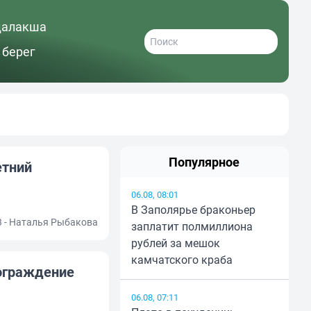
далакша
 берег
Популярное
етний
06.08, 08:01
В Заполярье браконьер
3 - Наталья Рыбакова
заплатит полмиллиона
рублей за мешок
камчатского краба
 ограждение
06.08, 07:11