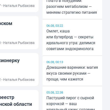
Плато в похудении:
07 - Наталья Рыбакова
разогнем метаболизм —
меняем стратегию питания
рском
06.08, 03:22
Омлет, каша
или бутерброд — секреты
идеального утра: делимся
03 - Наталья Рыбакова
советами эндокринолога
сионерку
06.08, 00:13
Домашние вареники: магия
вкуса своими руками —
проще, чем кажется
02 - Наталья Рыбакова
05.08, 22:38
реестр
Пастуший пирог с сырной
нской области
корочкой — ваш
идеальный ужин: готовим