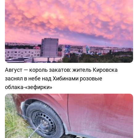
Август — король закатов: житель Кировска
заснял в небе над Хибинами розовые
облака-«зефирки»