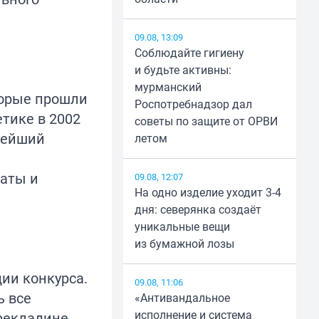
09.08, 13:09
Соблюдайте гигиену
и будьте активны:
мурманский
торые прошли
Роспотребнадзор дал
тике в 2002
советы по защите от ОРВИ
щнейший
летом
наты и
09.08, 12:07
На одно изделие уходит 3-4
дня: северянка создаёт
уникальные вещи
из бумажной лозы
дии конкурса.
09.08, 11:06
ь все
«Антивандальное
исполнение и система
рекладине,