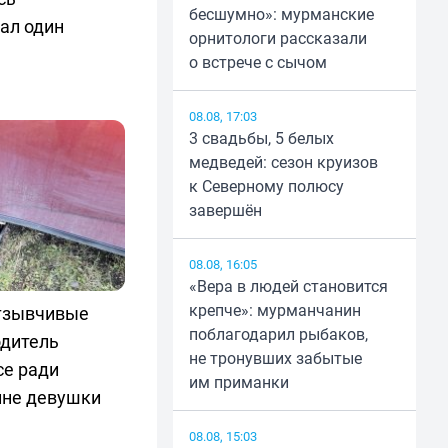
бесшумно»: мурманские
ал один
орнитологи рассказали
о встрече с сычом
08.08, 17:03
3 свадьбы, 5 белых
медведей: сезон круизов
к Северному полюсу
завершён
08.08, 16:05
«Вера в людей становится
крепче»: мурманчанин
тзывчивые
поблагодарил рыбаков,
одитель
не тронувших забытые
се ради
им приманки
ине девушки
08.08, 15:03