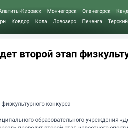
Апатиты-Кировск
Мончегорск
Оленегорск
Кан
ри
Ковдор
Кола
Ловозеро
Печенга
Терский
дет второй этап физкульт
ниципального образовательного учреждения «Д
рсал» проведут второй этап известного спорт