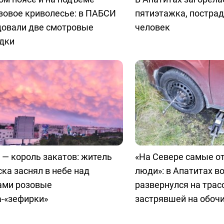
зовое криволесье: в ПАБСИ
пятиэтажка, пострад
довали две смотровые
человек
дки
 — король закатов: житель
«На Севере самые о
ка заснял в небе над
люди»: в Апатитах в
ами розовые
развернулся на трас
а-«зефирки»
застрявшей на обоч