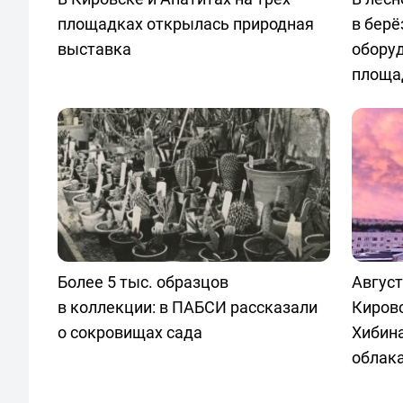
площадках открылась природная
в берё
выставка
обору
площа
Более 5 тыс. образцов
Август
в коллекции: в ПАБСИ рассказали
Кировс
о сокровищах сада
Хибин
облак