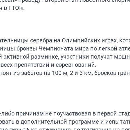
 в ГТО!».
ательницы серебра на Олимпийских играх, ко
льницы бронзы Чемпионата мира по легкой атле
кой активной разминке, участники получат мо
всех препятствий и соревнований.
оят из забегов на 100 м, 2 и 3 км, бросков гра
м-либо причинам не поучаствовал в первой ста
овать в дополнительной программе и испытат
тие гири 16 кг, отжимания, подтягивания на пе