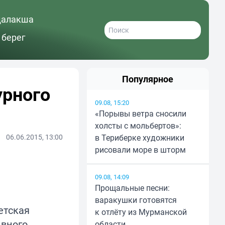
далакша
 берег
Популярное
урного
09.08, 15:20
«Порывы ветра сносили
холсты с мольбертов»:
06.06.2015, 13:00
в Териберке художники
рисовали море в шторм
09.08, 14:09
Прощальные песни:
варакушки готовятся
етская
к отлёту из Мурманской
ивного
области