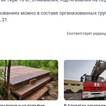
нованиях можно в составе организованных гру
 21.
Соответствует
редакц
ом поясе и на подъёме
В Апатитах загорела