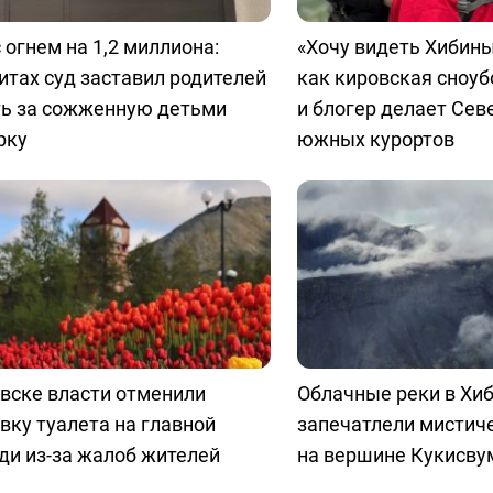
 огнем на 1,2 миллиона:
«Хочу видеть Хибины
итах суд заставил родителей
как кировская сноу
ть за сожженную детьми
и блогер делает Сев
рку
южных курортов
вске власти отменили
Облачные реки в Хиб
вку туалета на главной
запечатлели мистич
ди из-за жалоб жителей
на вершине Кукисву