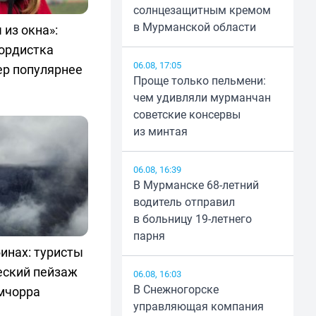
солнцезащитным кремом
в Мурманской области
 из окна»:
бордистка
06.08, 17:05
ер популярнее
Проще только пельмени:
чем удивляли мурманчан
советские консервы
из минтая
06.08, 16:39
В Мурманске 68-летний
водитель отправил
в больницу 19-летнего
парня
инах: туристы
еский пейзаж
06.08, 16:03
В Снежногорске
мчорра
управляющая компания