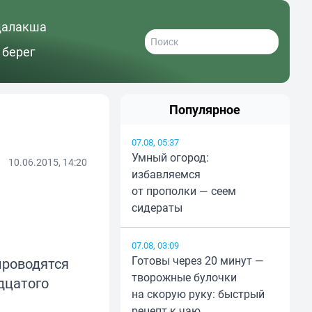
далакша
 берег
Популярное
07.08, 05:37
Умный огород:
10.06.2015, 14:20
избавляемся
от прополки — сеем
сидераты
07.08, 03:09
Готовы через 20 минут —
проводятся
творожные булочки
дцатого
на скорую руку: быстрый
рецепт к чаю