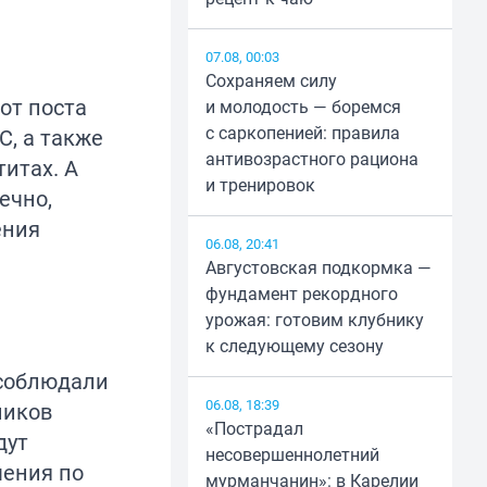
07.08, 00:03
Сохраняем силу
от поста
и молодость — боремся
с саркопенией: правила
С, а также
антивозрастного рациона
итах. А
и тренировок
ечно,
ения
06.08, 20:41
Августовская подкормка —
фундамент рекордного
урожая: готовим клубнику
к следующему сезону
 соблюдали
06.08, 18:39
ников
«Пострадал
дут
несовершеннолетний
чения по
мурманчанин»: в Карелии