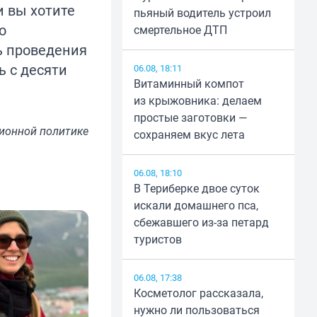
и вы хотите
пьяный водитель устроил
о
смертельное ДТП
ь проведения
ь с десяти
06.08, 18:11
Витаминный компот
из крыжовника: делаем
простые заготовки —
ионной политике
сохраняем вкус лета
06.08, 18:10
В Териберке двое суток
искали домашнего пса,
сбежавшего из-за петард
туристов
06.08, 17:38
Косметолог рассказала,
нужно ли пользоваться