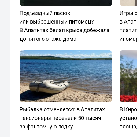
Подъездный пасюк
Игры с
или выброшенный питомец?
в Апат
В Апатитах белая крыса добежала
плати
до пятого этажа дома
инома
Рыбалка отменяется: в Апатитах
В Киро
пенсионеры перевели 50 тысяч
устано
за фантомную лодку
площа