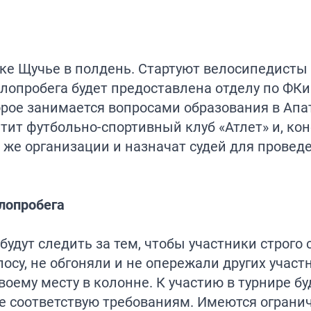
лке Щучье в полдень. Стартуют велосипедисты 
лопробега будет предоставлена отделу по ФКи
рое занимается вопросами образования в Апат
ит футбольно-спортивный клуб «Атлет» и, кон
 же организации и назначат судей для провед
лопробега
удут следить за тем, чтобы участники строго
осу, не обгоняли и не опережали других участ
оему месту в колонне. К участию в турнире бу
ые соответствую требованиям. Имеются ограни