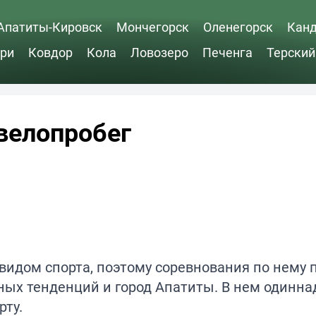
Апатиты-Кировск
Мончегорск
Оленегорск
Кан
ри
Ковдор
Кола
Ловозеро
Печенга
Терский
 велопробег
видом спорта, поэтому соревнования по нему 
ных тенденций и город Апатиты. В нем одинна
рту.