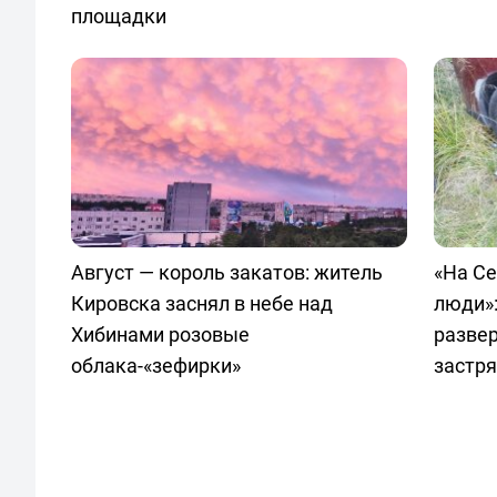
площадки
Август — король закатов: житель
«На С
Кировска заснял в небе над
люди»:
Хибинами розовые
развер
облака-«зефирки»
застр