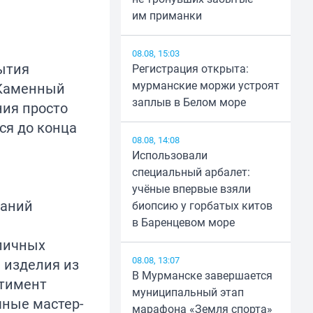
им приманки
08.08, 15:03
рытия
Регистрация открыта:
мурманские моржи устроят
«Каменный
заплыв в Белом море
ния просто
ся до конца
08.08, 14:08
Использовали
специальный арбалет:
учёные впервые взяли
раний
биопсию у горбатых китов
в Баренцевом море
 личных
08.08, 13:07
 изделия из
В Мурманске завершается
ртимент
муниципальный этап
чные мастер-
марафона «Земля спорта»