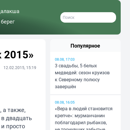
далакша
 берег
Популярное
 2015»
08.08, 17:03
3 свадьбы, 5 белых
12.02.2015, 15:19
медведей: сезон круизов
к Северному полюсу
завершён
08.08, 16:05
«Вера в людей становится
 а также,
крепче»: мурманчанин
 в двадцать
поблагодарил рыбаков,
 и просто
не тронувших забытые