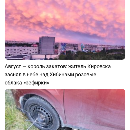
Август — король закатов: житель Кировска
заснял в небе над Хибинами розовые
облака-«зефирки»