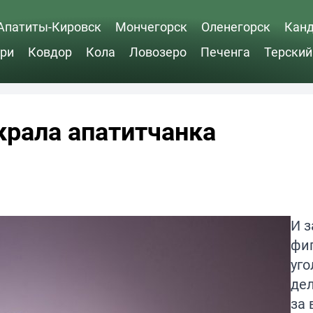
Апатиты-Кировск
Мончегорск
Оленегорск
Кан
ри
Ковдор
Кола
Ловозеро
Печенга
Терский
крала апатитчанка
И з
фи
уго
де
за 