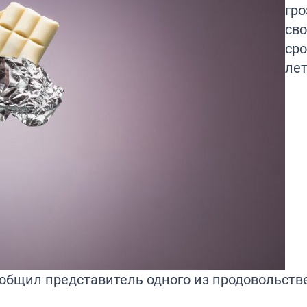
гр
св
сро
лет
ообщил представитель одного из продовольст