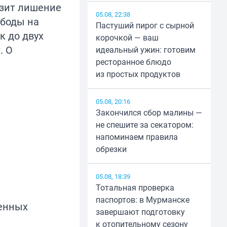
озит лишение
05.08, 22:38
ободы на
Пастуший пирог с сырной
к до двух
корочкой — ваш
. О
идеальный ужин: готовим
ресторанное блюдо
из простых продуктов
05.08, 20:16
Закончился сбор малины —
не спешите за секатором:
напоминаем правила
обрезки
05.08, 18:39
Тотальная проверка
паспортов: в Мурманске
венных
завершают подготовку
к отопительному сезону