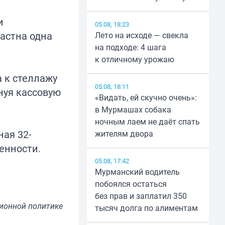
и
05.08, 18:23
частна одна
Лето на исходе — свекла
на подходе: 4 шага
к отличному урожаю
 к стеллажу
05.08, 18:11
нуя кассовую
«Видать, ей скучно очень»:
в Мурмашах собака
ночным лаем не даёт спать
ая 32-
жителям двора
енности.
05.08, 17:42
Мурманский водитель
побоялся остаться
без прав и заплатил 350
ионной политике
тысяч долга по алиментам