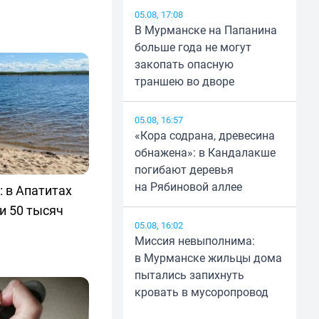
05.08, 17:08
В Мурманске на Папанина
больше года не могут
закопать опасную
траншею во дворе
05.08, 16:57
«Кора содрана, древесина
обнажена»: в Кандалакше
погибают деревья
на Рябиновой аллее
 в Апатитах
и 50 тысяч
05.08, 16:02
Миссия невыполнима:
в Мурманске жильцы дома
пытались запихнуть
кровать в мусоропровод