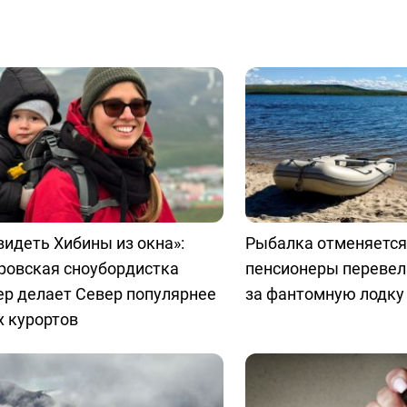
видеть Хибины из окна»:
Рыбалка отменяется:
ровская сноубордистка
пенсионеры перевел
ер делает Север популярнее
за фантомную лодку
 курортов