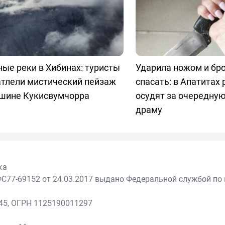
ые реки в Хибинах: туристы
Ударила ножом и бр
атлели мистический пейзаж
спасать: в Апатитах
ршине Кукисвумчорра
осудят за очередну
драму
ка
С77-69152 от 24.03.2017 выдано Федеральной службой по 
45, ОГРН 1125190011297