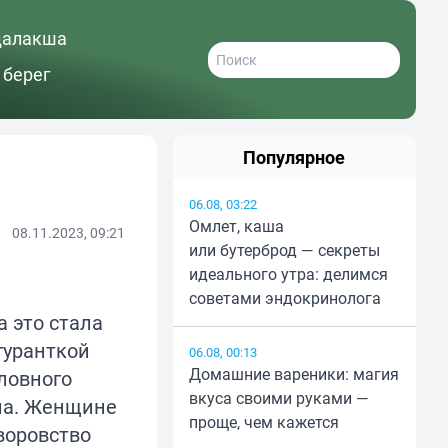
далакша
 берег
Популярное
06.08, 03:22
Омлет, каша
08.11.2023, 09:21
или бутерброд — секреты
идеального утра: делимся
советами эндокринолога
а это стала
гуранткой
06.08, 00:13
Домашние вареники: магия
ловного
вкуса своими руками —
ла. Женщине
проще, чем кажется
воровство