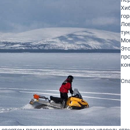
Хи
гор
Ло
тун
Мо
Это
про
кон
Сп
 спортом принесли максимальное удовольстви