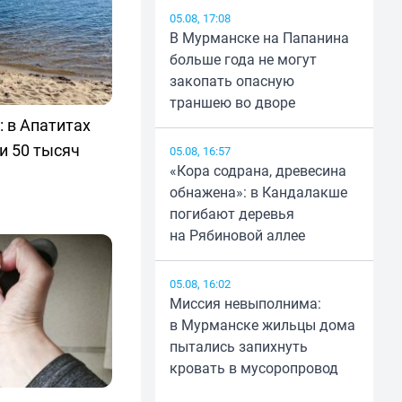
05.08, 17:08
В Мурманске на Папанина
больше года не могут
закопать опасную
траншею во дворе
 в Апатитах
и 50 тысяч
05.08, 16:57
«Кора содрана, древесина
обнажена»: в Кандалакше
погибают деревья
на Рябиновой аллее
05.08, 16:02
Миссия невыполнима:
в Мурманске жильцы дома
пытались запихнуть
кровать в мусоропровод