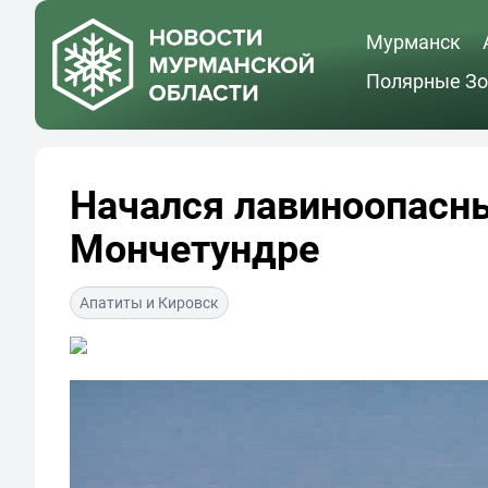
Мурманск
Полярные Зо
Начался лавиноопасны
Мончетундре
Апатиты и Кировск