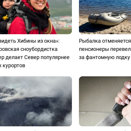
видеть Хибины из окна»:
Рыбалка отменяется:
ровская сноубордистка
пенсионеры перевел
ер делает Север популярнее
за фантомную лодку
 курортов