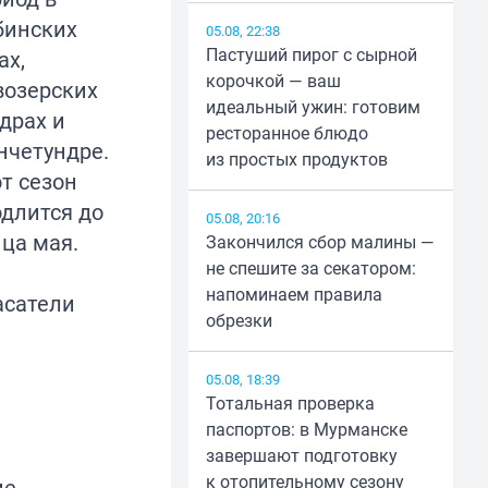
бинских
05.08, 22:38
Пастуший пирог с сырной
ах,
корочкой — ваш
возерских
идеальный ужин: готовим
драх и
ресторанное блюдо
нчетундре.
из простых продуктов
т сезон
длится до
05.08, 20:16
ца мая.
Закончился сбор малины —
не спешите за секатором:
напоминаем правила
асатели
обрезки
05.08, 18:39
Тотальная проверка
паспортов: в Мурманске
завершают подготовку
к отопительному сезону
е,