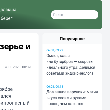
далакша
 берег
Популярное
зерье и
06.08, 03:22
Омлет, каша
или бутерброд — секреты
14.11.2023, 08:39
идеального утра: делимся
советами эндокринолога
06.08, 00:13
оябре
Домашние вареники: магия
чался
вкуса своими руками —
виноопасный
проще, чем кажется
иод в