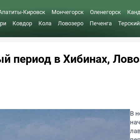
Апатиты-Кировск
Мончегорск
Оленегорск
Кан
ри
Ковдор
Кола
Ловозеро
Печенга
Терский
й период в Хибинах, Лово
В н
на
ла
пер