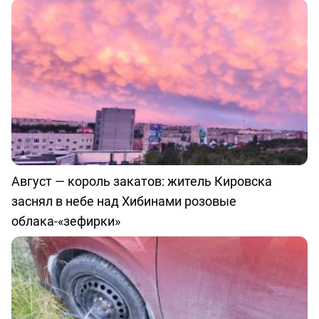
Август — король закатов: житель Кировска
заснял в небе над Хибинами розовые
облака-«зефирки»