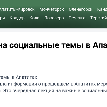
Апатиты-Кировск
Мончегорск
Оленегорск
Кан
ри
Ковдор
Кола
Ловозеро
Печенга
Терский
на социальные темы в Апа
пила информация о прошедшем в Апатитах мер
. Это очередная лекция на важные социальны
.