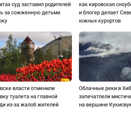
итах суд заставил родителей
как кировская сноу
ть за сожженную детьми
и блогер делает Сев
рку
южных курортов
вске власти отменили
Облачные реки в Хиб
вку туалета на главной
запечатлели мистич
ди из-за жалоб жителей
на вершине Кукисву