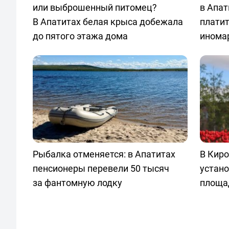
или выброшенный питомец?
в Апат
В Апатитах белая крыса добежала
плати
до пятого этажа дома
инома
Рыбалка отменяется: в Апатитах
В Киро
пенсионеры перевели 50 тысяч
устано
за фантомную лодку
площа