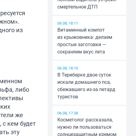
смертельное ДТП
ресуется
ажном».
06.08, 18:11
дного из
Витаминный компот
из крыжовника: делаем
простые заготовки —
сохраняем вкус лета
06.08, 18:10
В Териберке двое суток
еменном
искали домашнего пса,
льфа, либо
сбежавшего из-за петард
туристов
спективы
ских
06.08, 17:38
атели же
Косметолог рассказала,
 с кем будет
нужно ли пользоваться
ть эту
солнцезащитным кремом