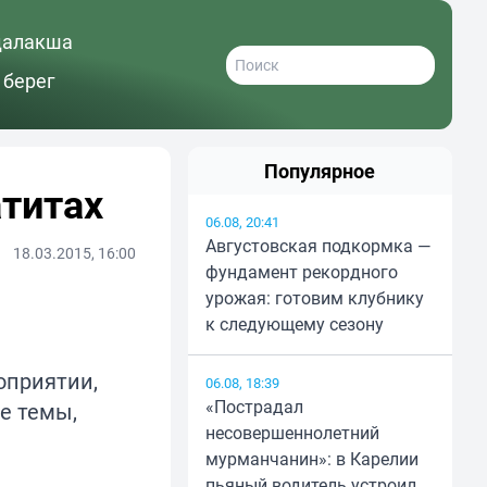
далакша
 берег
Популярное
титах
06.08, 20:41
Августовская подкормка —
18.03.2015, 16:00
фундамент рекордного
урожая: готовим клубнику
к следующему сезону
оприятии,
06.08, 18:39
«Пострадал
е темы,
несовершеннолетний
мурманчанин»: в Карелии
пьяный водитель устроил