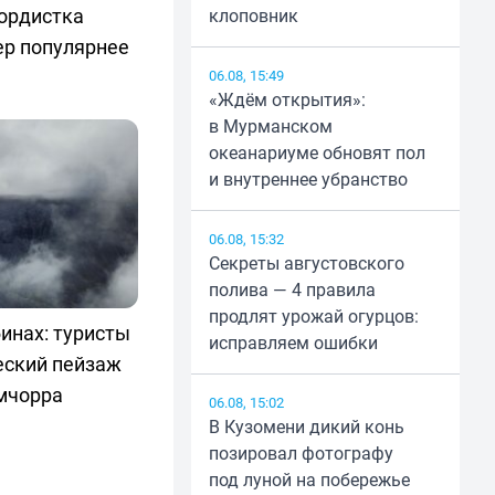
бордистка
клоповник
ер популярнее
06.08, 15:49
«Ждём открытия»:
в Мурманском
океанариуме обновят пол
и внутреннее убранство
06.08, 15:32
Секреты августовского
полива — 4 правила
продлят урожай огурцов:
инах: туристы
исправляем ошибки
еский пейзаж
мчорра
06.08, 15:02
В Кузомени дикий конь
позировал фотографу
под луной на побережье