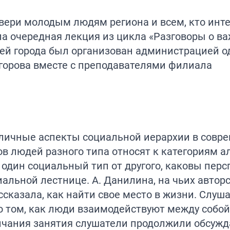
двери молодым людям региона и всем, кто инте
ла очередная лекция из цикла «Разговоры о в
ей города был организован администрацией о
горова вместе с преподавателями филиала
азличные аспекты социальной иерархии в совр
в людей разного типа относят к категориям а
ь один социальный тип от другого, каковы пер
альной лестнице. А. Данилина, на чьих автор
ссказала, как найти свое место в жизни. Слуш
том, как люди взаимодействуют между собой,
чания занятия слушатели продолжили обсужда