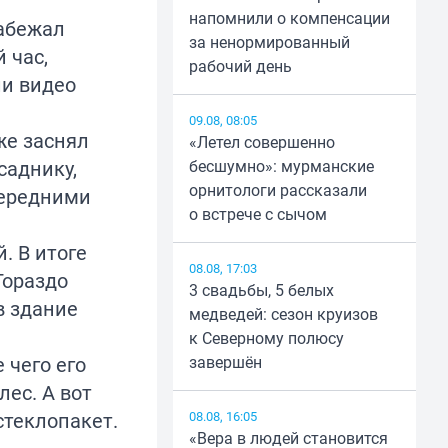
напомнили о компенсации
забежал
за ненормированный
 час,
рабочий день
ли видео
09.08, 08:05
же заснял
«Летел совершенно
саднику,
бесшумно»: мурманские
орнитологи рассказали
 передними
о встрече с сычом
. В итоге
08.08, 17:03
Гораздо
3 свадьбы, 5 белых
в здание
медведей: сезон круизов
к Северному полюсу
 чего его
завершён
ес. А вот
стеклопакет.
08.08, 16:05
«Вера в людей становится