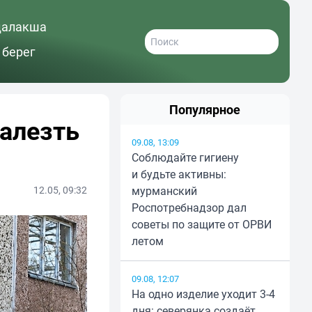
далакша
 берег
Популярное
залезть
09.08, 13:09
Соблюдайте гигиену
и будьте активны:
12.05, 09:32
мурманский
Роспотребнадзор дал
советы по защите от ОРВИ
летом
09.08, 12:07
На одно изделие уходит 3-4
дня: северянка создаёт