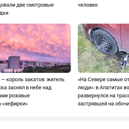
довали две смотровые
человек
дки
 — король закатов: житель
«На Севере самые о
ка заснял в небе над
люди»: в Апатитах в
ами розовые
развернулся на трас
а-«зефирки»
застрявшей на обоч