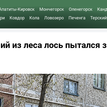
Апатиты-Кировск
Мончегорск
Оленегорск
Кан
ри
Ковдор
Кола
Ловозеро
Печенга
Терский
й из леса лось пытался 