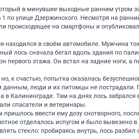
 который в минувшие выходные ранним утром 
 1 по улице Дзержинского. Несмотря на ранний
яли происходящее на смартфоны и опубликова
ся находился в своём автомобиле. Мужчина то
нный лось сначала бегал вдоль здания по пали
он первого этажа. Он встал на задние ноги, а
 но, к счастью, попытка оказалась безуспешной
м данным, люди и их питомцы не пострадали. 
 в Калининграде. Там на днях лось забрался 
тали спасатели и ветеринары.
 пришлось ввести ему дозу снотворного, после
отное отделалось испугом и было вывезено в л
лять стекло: пробираясь внутрь, лось разбил 