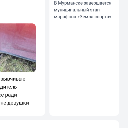
В Мурманске завершается
муниципальный этап
марафона «Земля спорта»
тзывчивые
одитель
се ради
ине девушки