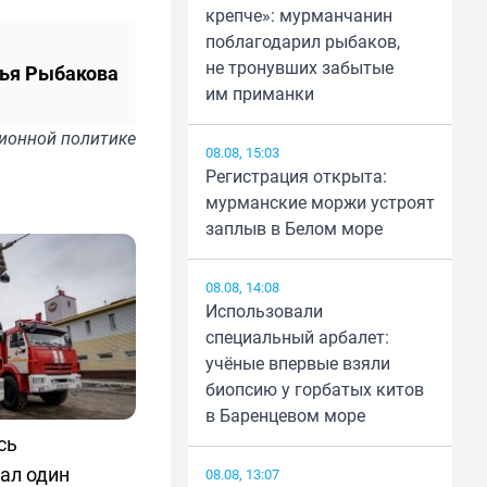
крепче»: мурманчанин
поблагодарил рыбаков,
не тронувших забытые
ья Рыбакова
им приманки
ионной политике
08.08, 15:03
Регистрация открыта:
мурманские моржи устроят
заплыв в Белом море
08.08, 14:08
Использовали
специальный арбалет:
учёные впервые взяли
биопсию у горбатых китов
в Баренцевом море
сь
ал один
08.08, 13:07