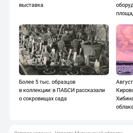
выставка
обору
площа
Более 5 тыс. образцов
Август
в коллекции: в ПАБСИ рассказали
Кировс
о сокровищах сада
Хибин
облак