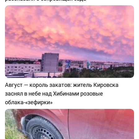
Август — король закатов: житель Кировска
заснял в небе над Хибинами розовые
облака-«зефирки»