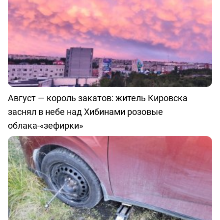
Август — король закатов: житель Кировска
заснял в небе над Хибинами розовые
облака-«зефирки»