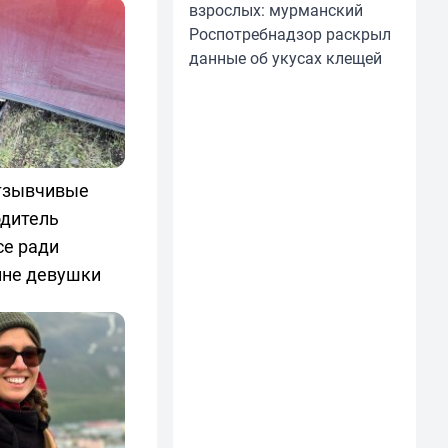
взрослых: мурманский
Роспотребнадзор раскрыл
данные об укусах клещей
тзывчивые
одитель
се ради
ине девушки