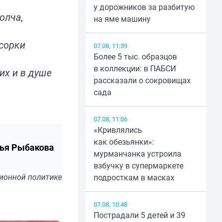
у дорожников за разбитую
олча,
на яме машину
усорки
07.08, 11:39
Более 5 тыс. образцов
в коллекции: в ПАБСИ
их и в душе
рассказали о сокровищах
сада
07.08, 11:06
«Кривлялись
как обезьянки»:
ья Рыбакова
мурманчанка устроила
взбучку в супермаркете
ионной политике
подросткам в масках
07.08, 10:48
Пострадали 5 детей и 39