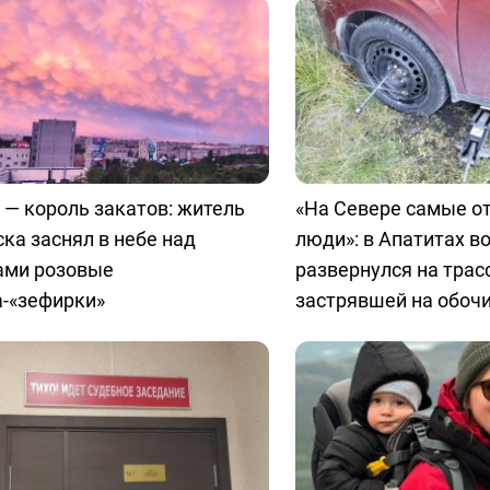
 — король закатов: житель
«На Севере самые о
ка заснял в небе над
люди»: в Апатитах в
ами розовые
развернулся на трас
а-«зефирки»
застрявшей на обоч