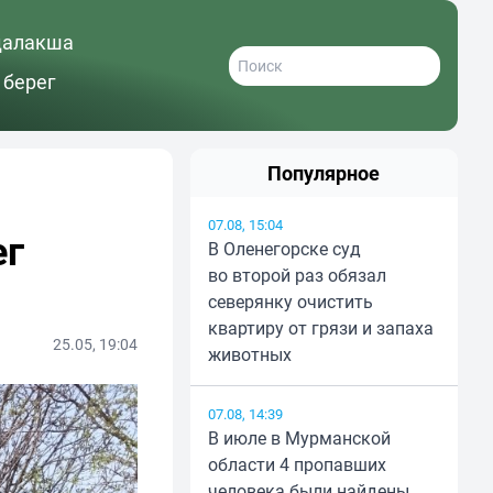
далакша
 берег
Популярное
07.08, 15:04
ег
В Оленегорске суд
во второй раз обязал
северянку очистить
квартиру от грязи и запаха
25.05, 19:04
животных
07.08, 14:39
В июле в Мурманской
области 4 пропавших
человека были найдены