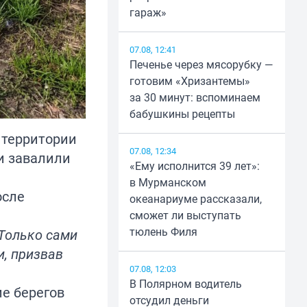
гараж»
07.08, 12:41
Печенье через мясорубку —
готовим «Хризантемы»
за 30 минут: вспоминаем
бабушкины рецепты
 территории
07.08, 12:34
и завалили
«Ему исполнится 39 лет»:
в Мурманском
осле
океанариуме рассказали,
сможет ли выступать
тюлень Филя
 Только сами
и, призвав
07.08, 12:03
В Полярном водитель
е берегов
отсудил деньги