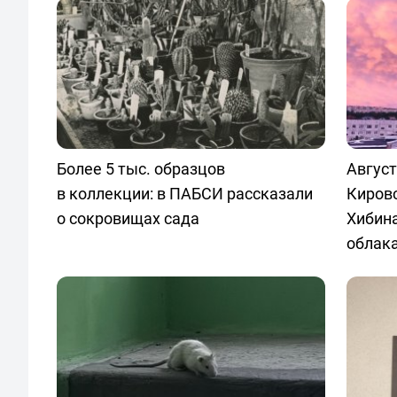
Более 5 тыс. образцов
Август
в коллекции: в ПАБСИ рассказали
Кировс
о сокровищах сада
Хибин
облак