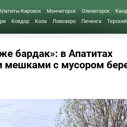
Апатиты-Кировск
Мончегорск
Оленегорск
Кан
ри
Ковдор
Кола
Ловозеро
Печенга
Терский
 же бардак»: в Апатитах
 мешками с мусором бер