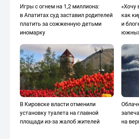
Игры с огнем на 1,2 миллиона:
«Хочу 
в Апатитах суд заставил родителей
как ки
платить за сожженную детьми
и блог
иномарку
южных
В Кировске власти отменили
Облачн
установку туалета на главной
запеч
площади из-за жалоб жителей
на ве