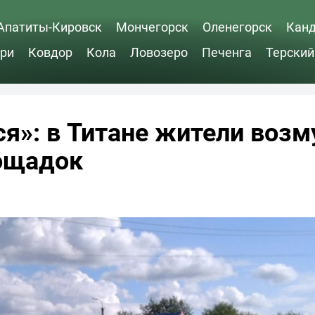
Апатиты-Кировск
Мончегорск
Оленегорск
Кан
ри
Ковдор
Кола
Ловозеро
Печенга
Терский
ся»: в Титане жители возм
лощадок