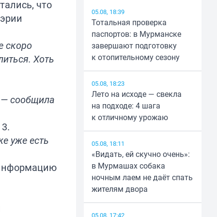
тались, что
05.08, 18:39
мэрии
Тотальная проверка
паспортов: в Мурманске
е скоро
завершают подготовку
к отопительному сезону
литься. Хоть
05.08, 18:23
Лето на исходе — свекла
, — сообщила
на подходе: 4 шага
к отличному урожаю
 3.
же уже есть
05.08, 18:11
«Видать, ей скучно очень»:
в Мурмашах собака
 информацию
ночным лаем не даёт спать
жителям двора
и
05.08, 17:42