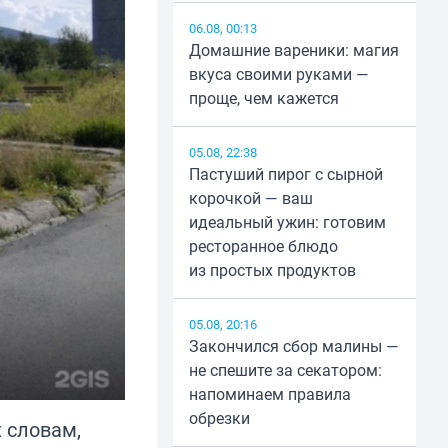
06.08, 00:13
Домашние вареники: магия
вкуса своими руками —
проще, чем кажется
05.08, 22:38
Пастуший пирог с сырной
корочкой — ваш
идеальный ужин: готовим
ресторанное блюдо
из простых продуктов
05.08, 20:16
Закончился сбор малины —
не спешите за секатором:
напоминаем правила
обрезки
 словам,