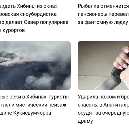
видеть Хибины из окна»:
Рыбалка отменяется:
ровская сноубордистка
пенсионеры перевел
ер делает Север популярнее
за фантомную лодку
 курортов
ые реки в Хибинах: туристы
Ударила ножом и бр
атлели мистический пейзаж
спасать: в Апатитах
ршине Кукисвумчорра
осудят за очередну
драму