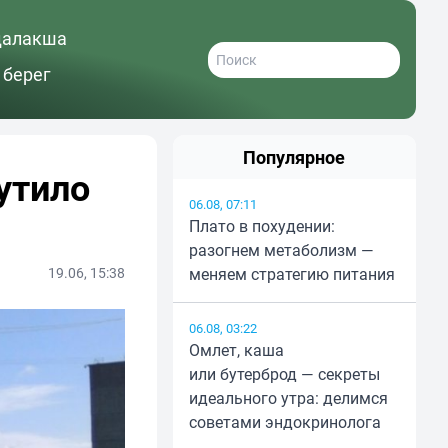
далакша
 берег
Популярное
утило
06.08, 07:11
Плато в похудении:
разогнем метаболизм —
19.06, 15:38
меняем стратегию питания
06.08, 03:22
Омлет, каша
или бутерброд — секреты
идеального утра: делимся
советами эндокринолога