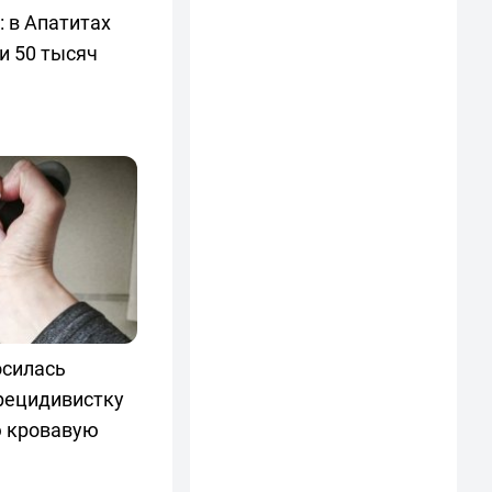
 в Апатитах
и 50 тысяч
осилась
 рецидивистку
ю кровавую