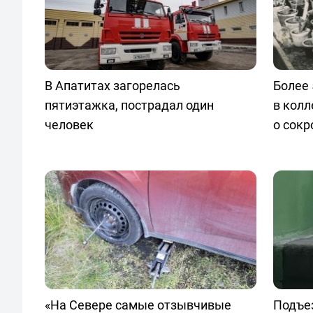
В Апатитах загорелась
Более 
пятиэтажка, пострадал один
в колл
человек
о сокр
«На Севере самые отзывчивые
Подъе