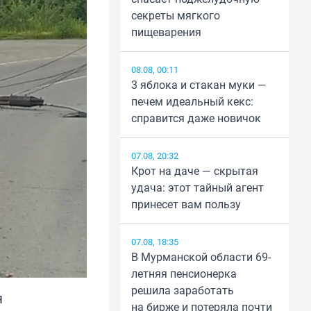
секреты мягкого
пищеварения
08.08, 00:11
3 яблока и стакан муки —
печем идеальный кекс:
справится даже новичок
07.08, 20:32
Крот на даче — скрытая
удача: этот тайный агент
принесет вам пользу
07.08, 18:35
В Мурманской области 69-
летняя пенсионерка
решила заработать
я
на бирже и потеряла почти