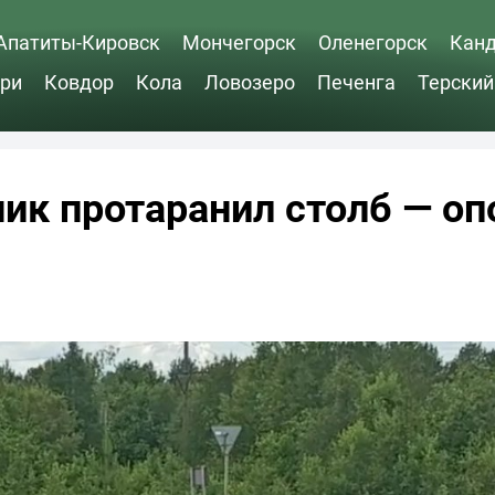
Апатиты-Кировск
Мончегорск
Оленегорск
Кан
ри
Ковдор
Кола
Ловозеро
Печенга
Терский
ик протаранил столб — оп