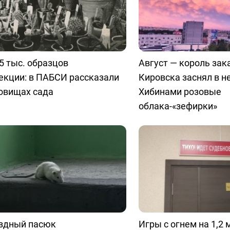
5 тыс. образцов
Август — король зак
екции: в ПАБСИ рассказали
Кировска заснял в н
овищах сада
Хибинами розовые
облака-«зефирки»
здный пасюк
Игры с огнем на 1,2 