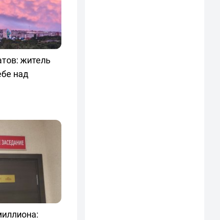
атов: житель
ебе над
миллиона: