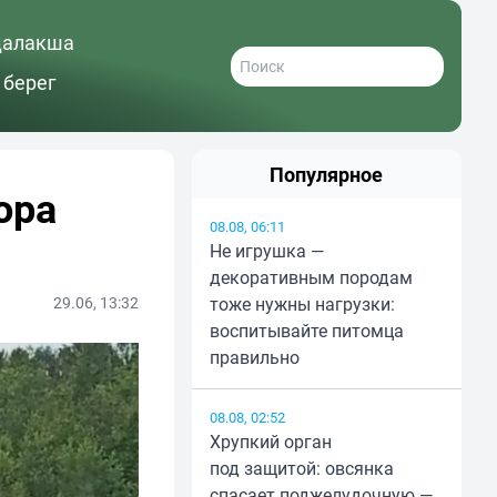
далакша
 берег
Популярное
ора
08.08, 06:11
Не игрушка —
декоративным породам
29.06, 13:32
тоже нужны нагрузки:
воспитывайте питомца
правильно
08.08, 02:52
Хрупкий орган
под защитой: овсянка
спасает поджелудочную —