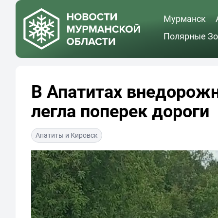
Мурманск
Полярные Зо
В Апатитах внедорожн
легла поперек дороги
Апатиты и Кировск