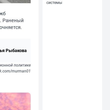
системы
ужб
а. Раненый
очняется.
ья Рыбакова
ионной политике
vk.com/murman01