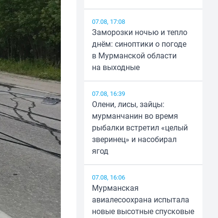
07.08, 17:08
Заморозки ночью и тепло
днём: синоптики о погоде
в Мурманской области
на выходные
07.08, 16:39
Олени, лисы, зайцы:
мурманчанин во время
рыбалки встретил «целый
зверинец» и насобирал
ягод
07.08, 16:06
Мурманская
авиалесоохрана испытала
новые высотные спусковые