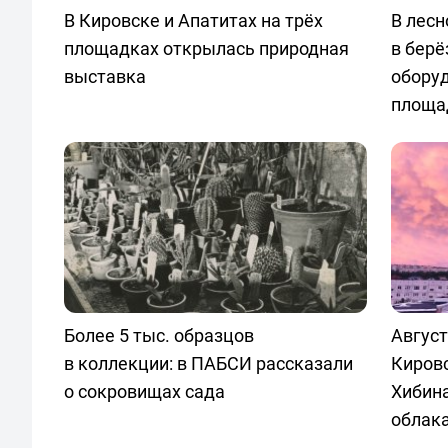
В Кировске и Апатитах на трёх
В лесн
площадках открылась природная
в берё
выставка
обору
площа
Более 5 тыс. образцов
Август
в коллекции: в ПАБСИ рассказали
Кировс
о сокровищах сада
Хибин
облак