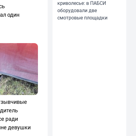
криволесье: в ПАБСИ
сь
оборудовали две
ал один
смотровые площадки
тзывчивые
одитель
се ради
ине девушки