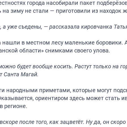
естностях города насобирали пакет подберёзо
 на зиму не стали — приготовили из находок ж
 а уже съедены, — рассказала кировчанка Тать
 нашли в местном лесу маленькие боровики. 
анской области» снимками своего улова.
ожно будет вообще косить. Растут только на го
т Санта Магай.
ти народными приметами, которые могут подс
Оказывается, ориентиром здесь может стать ив
в регионе.
вскоре после того, как зацветёт. Ну да, он скоро