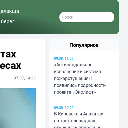
далакша
 берег
Популярное
итах
09.08, 11:06
есах
«Антивандальное
исполнение и система
07.07, 14:33
пожаротушения»:
появились подробности
проекта «Эколифт»
09.08, 10:02
В Кировске и Апатитах
на трёх площадках
открылась природная