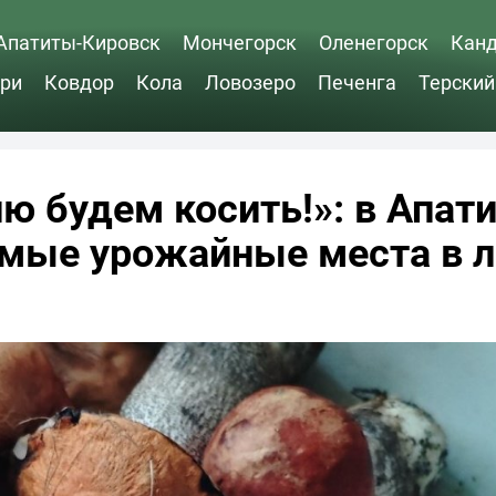
Апатиты-Кировск
Мончегорск
Оленегорск
Кан
ри
Ковдор
Кола
Ловозеро
Печенга
Терский
ю будем косить!»: в Апат
амые урожайные места в л