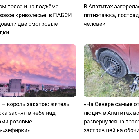
ом поясе и на подъёме
В Апатитах загорела
зовое криволесье: в ПАБСИ
пятиэтажка, пострад
довали две смотровые
человек
дки
 — король закатов: житель
«На Севере самые о
ка заснял в небе над
люди»: в Апатитах в
ами розовые
развернулся на трас
а-«зефирки»
застрявшей на обоч