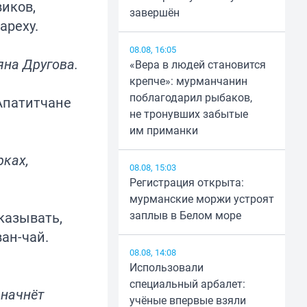
виков,
завершён
ареху.
08.08, 16:05
яна Другова.
«Вера в людей становится
крепче»: мурманчанин
поблагодарил рыбаков,
Апатитчане
не тронувших забытые
им приманки
рках,
08.08, 15:03
Регистрация открыта:
мурманские моржи устроят
заплыв в Белом море
казывать,
ан-чай.
08.08, 14:08
Использовали
специальный арбалет:
 начнёт
учёные впервые взяли