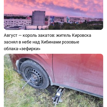
Август — король закатов: житель Кировска
заснял в небе над Хибинами розовые
облака-«зефирки»