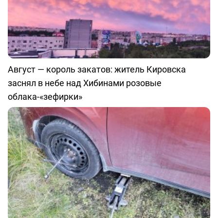
Август — король закатов: житель Кировска
заснял в небе над Хибинами розовые
облака-«зефирки»