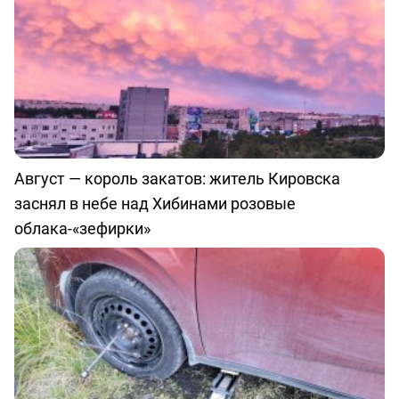
Август — король закатов: житель Кировска
заснял в небе над Хибинами розовые
облака-«зефирки»