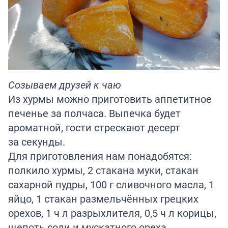
Созываем друзей к чаю
Из хурмы можно приготовить аппетитное
печенье за полчаса. Выпечка будет
ароматной, гости стрескают десерт
за секунды.
Для приготовления нам понадобятся:
полкило хурмы, 2 стакана муки, стакан
сахарной пудры, 100 г сливочного масла, 1
яйцо, 1 стакан размельчённых грецких
орехов, 1 ч л разрыхлителя, 0,5 ч л корицы,
щепоть соли и мускатного ореха.