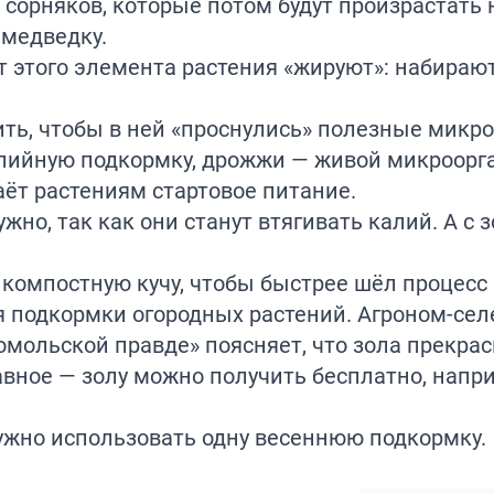
а сорняков, которые потом будут произрастать
 медведку.
т этого элемента растения «жируют»: набираю
дить, чтобы в ней «проснулись» полезные микр
алийную подкормку, дрожжи — живой микроорг
аёт растениям стартовое питание.
жно, так как они станут втягивать калий. А с 
 компостную кучу, чтобы быстрее шёл процесс 
я подкормки огородных растений. Агроном-се
мольской правде» поясняет, что зола прекрас
авное — золу можно получить бесплатно, напр
ужно использовать одну весеннюю подкормку.