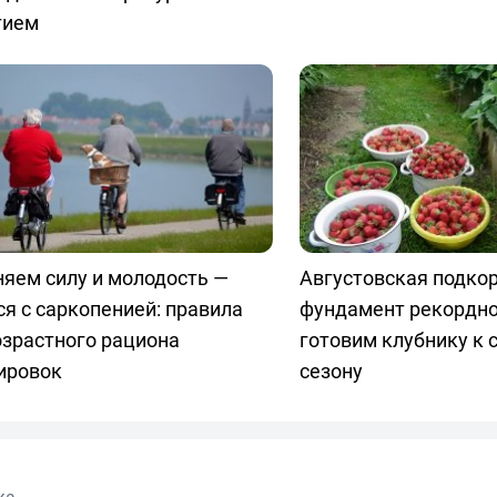
тием
яем силу и молодость —
Августовская подко
я с саркопенией: правила
фундамент рекордно
озрастного рациона
готовим клубнику к
ировок
сезону