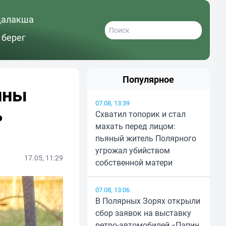
далакша
 берег
Популярное
ины
07.08, 13:39
ь
Схватил топорик и стал
махать перед лицом:
пьяный житель Полярного
угрожал убийством
17.05, 11:29
собственной матери
07.08, 13:06
В Полярных Зорях открыли
сбор заявок на выставку
ретро-автомобилей «Папин