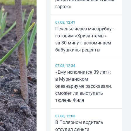
гараж»
07.08, 12:41
Печенье через мясорубку —
готовим «Хризантемы»
за 30 минут: вспоминаем
бабушкины рецепты
07.08, 12:34
«Ему исполнится 39 лет»:
в Мурманском
океанариуме рассказали,
сможет ли выступать
тюлень Филя
07.08, 12:03
В Полярном водитель
отсудил деньги