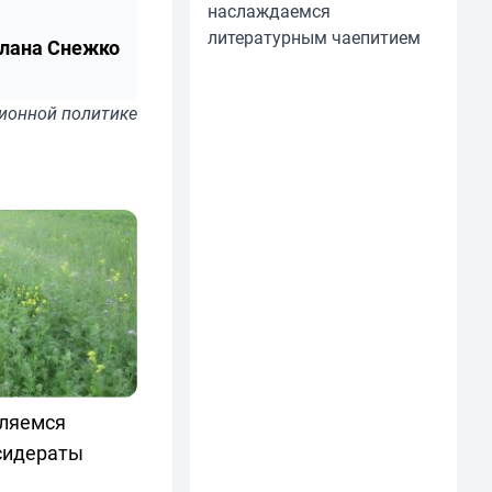
наслаждаемся
литературным чаепитием
лана Снежко
ионной политике
вляемся
 сидераты