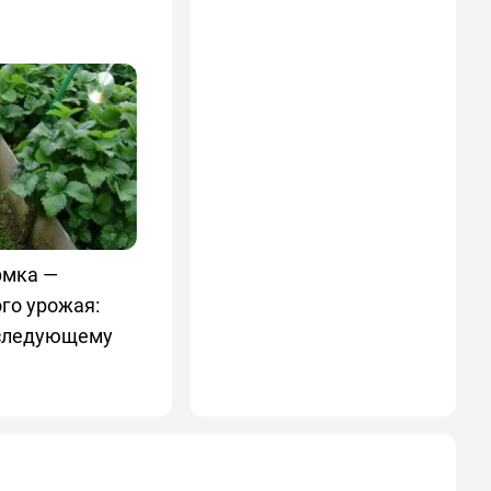
рмка —
го урожая:
 следующему