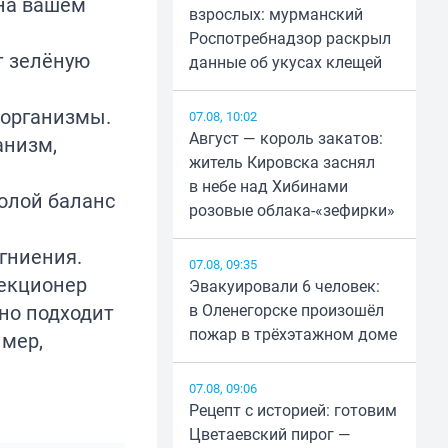
 на вашем
взрослых: мурманский
Роспотребнадзор раскрыл
т зелёную
данные об укусах клещей
оорганизмы.
07.08, 10:02
Август — король закатов:
анизм,
житель Кировска заснял
в небе над Хибинами
золой баланс
розовые облака-«зефирки»
гниения.
07.08, 09:35
лекционер
Эвакуировали 6 человек:
но подходит
в Оленегорске произошёл
пожар в трёхэтажном доме
имер,
07.08, 09:06
Рецепт с историей: готовим
Цветаевский пирог —