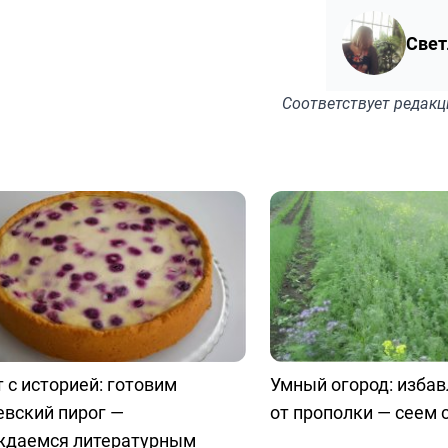
Свет
Соответствует
редакц
 с историей: готовим
Умный огород: изба
евский пирог —
от прополки — сеем
ждаемся литературным