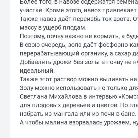
Более того, в навозе содержатся семен
участке. Кроме этого, навоз привлекает
Также навоз даёт переизбыток азота. О
массу в ущерб плодам.
Поэтому, почву важно не кормить, а бу
В свою очередь, зола даёт фосфорно-к
перерабатывающий органику, а сахар д
Добавлять дрожи без золы в почву не ну
идеальный.
Также этот раствор можно выливать на
Золу можно использовать не только дл
Светлана Михайлова в
интервью
«Комсо
для плодовых деревьев и цветов. Но гл
набрать из мангала или из печи в бане.
А чтобы малина
взорвалась
урожаем, н