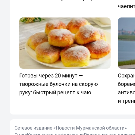
чаепи
Готовы через 20 минут —
Сохран
творожные булочки на скорую
боремс
руку: быстрый рецепт к чаю
антив
и трен
Сетевое издание «Новости Мурманской области»