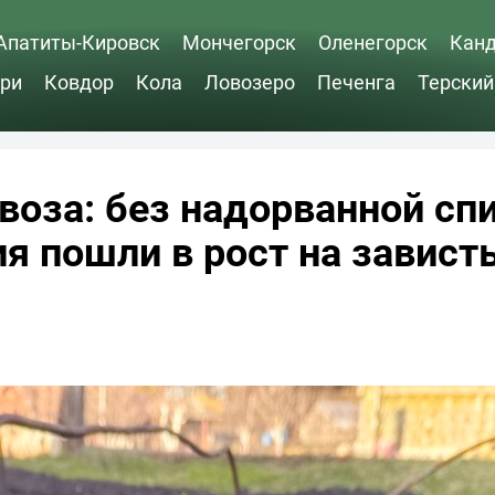
Апатиты-Кировск
Мончегорск
Оленегорск
Кан
ри
Ковдор
Кола
Ловозеро
Печенга
Терский
воза: без надорванной сп
ия пошли в рост на завист