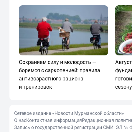
Сохраняем силу и молодость —
Авгус
боремся с саркопенией: правила
фунда
антивозрастного рациона
готов
и тренировок
сезону
Сетевое издание «Новости Мурманской области»
О нас
Контактная информация
Редакционная полити
Запись о государственной регистрации СМИ: ЭЛ № Ф