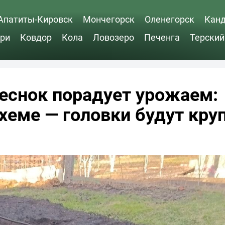
Апатиты-Кировск
Мончегорск
Оленегорск
Кан
ри
Ковдор
Кола
Ловозеро
Печенга
Терский
чеснок порадует урожаем:
схеме — головки будут кр