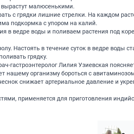
ки вырастут малюсенькими.
рать с грядки лишние стрелки. На каждом рас
има подкормка с упором на калий.
я в ведре воды и поливаем растения под коре
лу. Настоять в течение суток в ведре воды ст
поливать грядку.
рач-гастроэнтеролог Лилия Узиевская поясняе
ает нашему организму бороться с авитаминозо
чеснок снижает артериальное давление и укре
стями,
применяется
для приготовления индийс