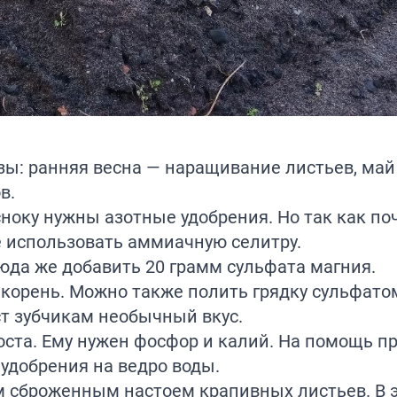
зы: ранняя весна — наращивание листьев, май
в.
сноку нужны азотные удобрения. Но так как по
е использовать аммиачную селитру.
юда же добавить 20 грамм сульфата магния.
 корень. Можно также полить грядку сульфато
т зубчикам необычный вкус.
роста. Ему нужен фосфор и калий. На помощь п
удобрения на ведро воды.
ом сброженным настоем крапивных листьев. В 