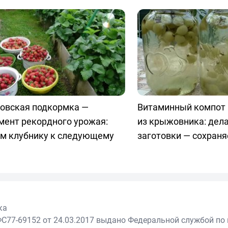
товская подкормка —
Витаминный компот
мент рекордного урожая:
из крыжовника: дел
им клубнику к следующему
заготовки — сохраня
ка
С77-69152 от 24.03.2017 выдано Федеральной службой по 