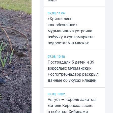
07.08, 11:06
«Кривлялись
как обезьянки»:
мурманчанка устроила
взбучку в супермаркете
подросткам в масках
07.08, 10:48
Пострадали 5 детей и 39
взрослых: мурманский
Роспотребнадзор раскрыл
данные об укусах клещей
07.08, 10:02
Август — король закатов:
житель Кировска заснял
в небе над Хибинами