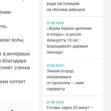
ради застрявшей
на обочине девушки
тении
07.08, 08:05
нь,
«Ждем первое цветение
и плоды»: в школе
акан золы,
Алакуртти 10 лет
выращивают деревья
авокадо
т в
интервью
м благодаря
07.08, 05:37
пляет стенки
Умный огород:
избавляемся
ких котлет
от прополки — сеем
сидераты
07.08, 03:09
Готовы через 20 минут —