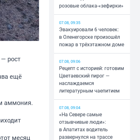
розовые облака-«зефирки»
07.08, 09:35
Эвакуировали 6 человек:
в Оленегорске произошёл
пожар в трёхэтажном доме
 — рост
07.08, 09:06
Рецепт с историей: готовим
чва ещё
Цветаевский пирог —
наслаждаемся
литературным чаепитием
м аммония.
07.08, 09:04
«На Севере самые
риходит
отзывчивые люди»:
в Апатитах водитель
этот месяц
развернулся на трассе