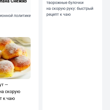
лана Снежко
творожные булочки
на скорую руку: быстрый
рецепт к чаю
ионной политике
ут —
на скорую
т к чаю