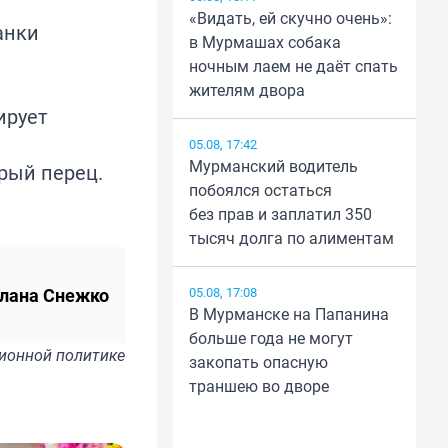
«Видать, ей скучно очень»:
анки
в Мурмашах собака
ночным лаем не даёт спать
жителям двора
ирует
05.08, 17:42
Мурманский водитель
трый перец.
побоялся остаться
без прав и заплатил 350
тысяч долга по алиментам
лана Снежко
05.08, 17:08
В Мурманске на Папанина
больше года не могут
ионной политике
закопать опасную
траншею во дворе