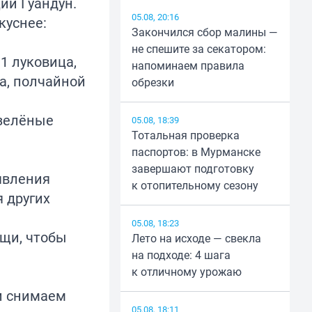
ии Гуандун.
05.08, 20:16
куснее:
Закончился сбор малины —
не спешите за секатором:
 1 луковица,
напоминаем правила
са, полчайной
обрезки
 зелёные
05.08, 18:39
Тотальная проверка
паспортов: в Мурманске
завершают подготовку
явления
к отопительному сезону
я других
05.08, 18:23
ощи, чтобы
Лето на исходе — свекла
на подходе: 4 шага
к отличному урожаю
 и снимаем
05.08, 18:11