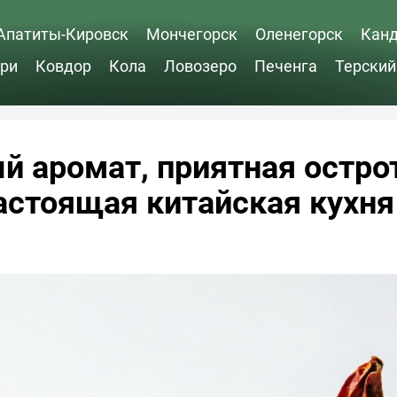
Апатиты-Кировск
Мончегорск
Оленегорск
Кан
ри
Ковдор
Кола
Ловозеро
Печенга
Терский
й аромат, приятная остро
настоящая китайская кухня