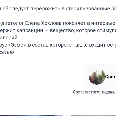
 её следует переложить в стерилизованные б
-диетолог Елена Хохлова поясняет в
интервью
держит капсаицин — вещество, которое стимул
алорий.
оус «Эзме», в состав которого также входит ос
осетью
Свет
Соответствует
редакц