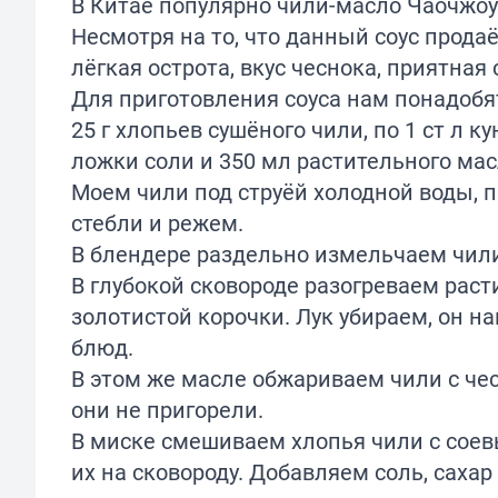
В Китае популярно чили-масло Чаочжоу.
Несмотря на то, что данный соус прода
лёгкая острота, вкус чеснока, приятная 
Для приготовления соуса нам понадобятс
25 г хлопьев сушёного чили, по 1 ст л к
ложки соли и 350 мл растительного мас
Моем чили под струёй холодной воды,
стебли и режем.
В блендере раздельно измельчаем чили
В глубокой сковороде разогреваем рас
золотистой корочки. Лук убираем, он н
блюд.
В этом же масле обжариваем чили с че
они не пригорели.
В миске смешиваем хлопья чили с соев
их на сковороду. Добавляем соль, саха