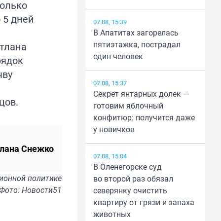
только
 5 дней
07.08, 15:39
В Апатитах загорелась
пятиэтажка, пострадал
етлана
один человек
рядок
чву
07.08, 15:37
Секрет янтарных долек —
цов.
готовим яблочный
конфитюр: получится даже
у новичков
лана Снежко
07.08, 15:04
В Оленегорске суд
ионной политике
во второй раз обязал
Фото: Новости51
северянку очистить
квартиру от грязи и запаха
животных