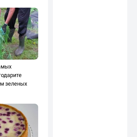
амых
годарите
ем зеленых