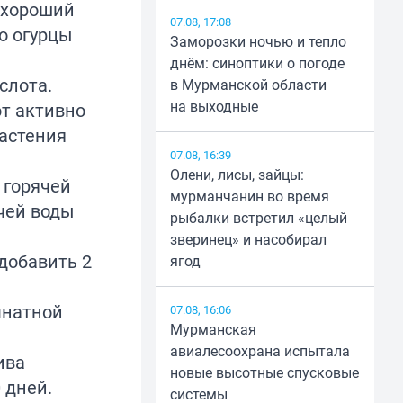
 хороший
07.08, 17:08
о огурцы
Заморозки ночью и тепло
днём: синоптики о погоде
слота.
в Мурманской области
на выходные
ют активно
растения
07.08, 16:39
Олени, лисы, зайцы:
 горячей
мурманчанин во время
ячей воды
рыбалки встретил «целый
зверинец» и насобирал
добавить 2
ягод
мнатной
07.08, 16:06
Мурманская
авиалесоохрана испытала
ива
новые высотные спусковые
 дней.
системы