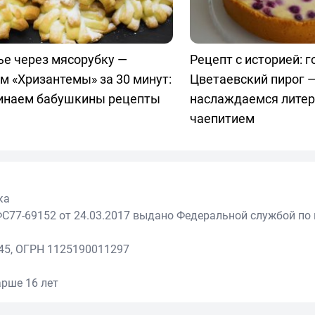
ье через мясорубку —
Рецепт с историей: 
м «Хризантемы» за 30 минут:
Цветаевский пирог 
инаем бабушкины рецепты
наслаждаемся лите
чаепитием
ка
С77-69152 от 24.03.2017 выдано Федеральной службой по 
45, ОГРН 1125190011297
рше 16 лет