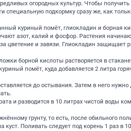
редливых огородных культур. Чтобы получить
ти специальную подкормку сразу же, как тольк
анный куриный помёт, глиокладин и борная ки
учают азот, калий и фосфор. Растения начина
 за цветение и завязи. Глиокладин защищает 
 ложки борной кислоты растворяется в стакане
куриный помёт, куда добавляется 2 литра гор
тавляется до остывания. Затем в него нужно 
ать.
ата и разводится в 10 литрах чистой воды ко
нённому грунту, то есть, после обильного пол
 куст. Поливать следует под корень 1 раз в 10