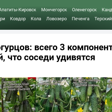
Апатиты-Кировск
Мончегорск
Оленегорск
Кан
ри
Ковдор
Кола
Ловозеро
Печенга
Терский
гурцов: всего 3 компонен
, что соседи удивятся