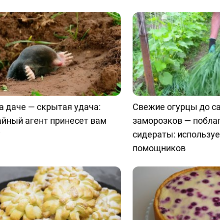
а даче — скрытая удача:
Свежие огурцы до с
айный агент принесет вам
заморозков — побла
у
сидераты: использу
помощников