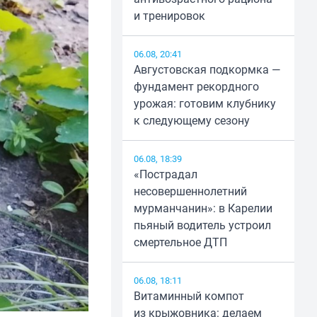
и тренировок
06.08, 20:41
Августовская подкормка —
фундамент рекордного
урожая: готовим клубнику
к следующему сезону
06.08, 18:39
«Пострадал
несовершеннолетний
мурманчанин»: в Карелии
пьяный водитель устроил
смертельное ДТП
06.08, 18:11
Витаминный компот
из крыжовника: делаем