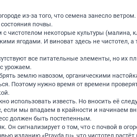
городе из-за того, что семена занесло ветром.
 состояния почвы.
 с чистотелом некоторые культуры (малина, к
ими ягодами. И виноват здесь не чистотел, а т
сутствуют все питательные элементы, но их пл
с урожаем.
рять землю навозом, органическими настойка
ься. Поэтому нужно время от времени проверя
ой.
но использовать известь. Но вносить её след
, если мы впадаем в крайности и начинаем вн
цесс должен быть постепенным.
. Он сигнализирует о том, что с почвой в огор
ервью
изданию
«Pravda.ru», что чистотел растёт