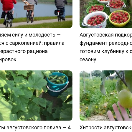
яем силу и молодость —
Августовская подко
я с саркопенией: правила
фундамент рекордно
озрастного рациона
готовим клубнику к
ировок
сезону
ы августовского полива — 4
Хитрости августовск