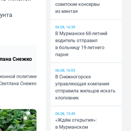
советские консервы
из минтая
рунта
06.08, 16:39
В Мурманске 68-летний
водитель отправил
в больницу 19-летнего
парня
лана Снежко
06.08, 16:03
ионной политике
В Снежногорске
Светлана Снежко
управляющая компания
отправила жильцов искать
клоповник
06.08, 15:49
«Ждём открытия»:
в Мурманском