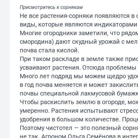
Присмотритесь к сорнякам
Не все растения-сорняки появляются в о
виды, которые являются индикаторами
Многие огородники заметили, что рядом
смородина) дают скудный урожай с мелк
почва стала кислой.
При таком раскладе в земле также при
усваивают растения. Отсюда проблемы 
Много лет подряд мы можем щедро удоб
в год почва меняется и может закислит
почвы специальной лакмусовой бумажк
Чтобы раскислить землю в огороде, мож
умеренно. Растения испытывают стресс
удобрения в большом количестве. Про
Поэтому чистотел — это полезный сорняк
не так. Агроном Ольга Семёнова в инт