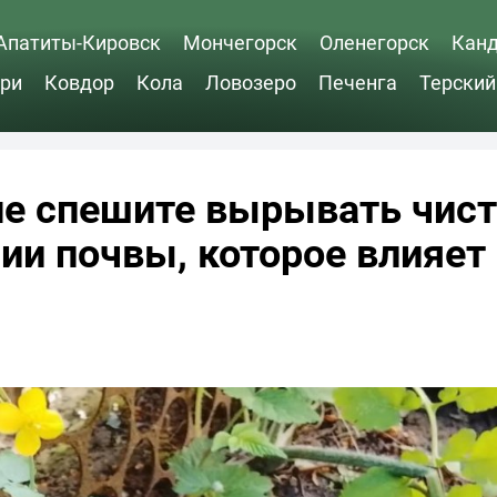
Апатиты-Кировск
Мончегорск
Оленегорск
Кан
ри
Ковдор
Кола
Ловозеро
Печенга
Терский
не спешите вырывать чист
ии почвы, которое влияет