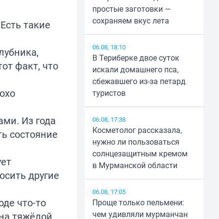
простые заготовки —
сохраняем вкус лета
 Есть такие
06.08, 18:10
лубника,
В Териберке двое суток
от факт, что
искали домашнего пса,
сбежавшего из-за петард
охо
туристов
ми. Из года
06.08, 17:38
Косметолог рассказала,
ть состояние
нужно ли пользоваться
солнцезащитным кремом
ует
в Мурманской области
осить другие
06.08, 17:05
оде что-то
Проще только пельмени:
чем удивляли мурманчан
 на тяжёлой