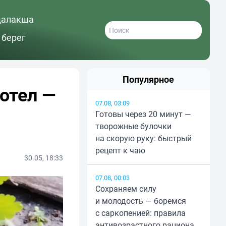
далакша
 берег
Популярное
отел —
07.08, 03:09
Готовы через 20 минут —
творожные булочки
на скорую руку: быстрый
рецепт к чаю
30.05, 18:33
07.08, 00:03
Сохраняем силу
и молодость — боремся
с саркопенией: правила
антивозрастного рациона