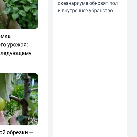
океанариуме обновят пол
и внутреннее убранство
рмка —
го урожая:
 следующему
ой обрезки —