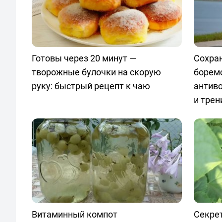
Готовы через 20 минут —
Сохран
творожные булочки на скорую
боремс
руку: быстрый рецепт к чаю
антив
и трен
Витаминный компот
Секрет