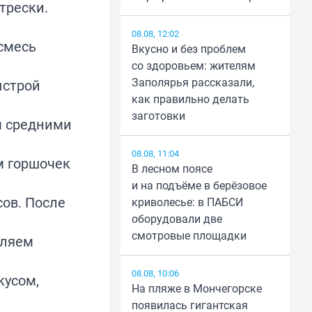
трески.
08.08, 12:02
 смесь
Вкусно и без проблем
со здоровьем: жителям
Заполярья рассказали,
ыстрой
как правильно делать
заготовки
м средними
08.08, 11:04
м горшочек
В лесном поясе
и на подъёме в берёзовое
сов. После
криволесье: в ПАБСИ
оборудовали две
смотровые площадки
вляем
08.08, 10:06
кусом,
На пляже в Мончегорске
появилась гигантская