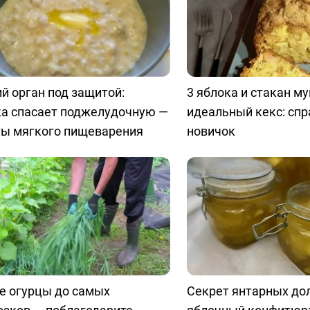
й орган под защитой:
3 яблока и стакан м
ка спасает поджелудочную —
идеальный кекс: спр
ты мягкого пищеварения
новичок
е огурцы до самых
Секрет янтарных до
озков — поблагодарите
яблочный конфитюр: