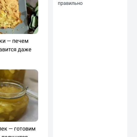
правильно
уки — печем
авится даже
лек — готовим
 получится