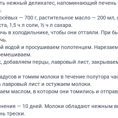
ить нежный деликатес, напоминающий печень 
.
осёвых — 700 г, растительное масло — 200 мл,
, 1,5 ч л соли, ½ ч л сахара.
ь в холодильнике, чтобы они оттаяли. При б
чь.
й водой и просушиваем полотенцем. Нарезае
еремешиваем.
, добавляем перцы, лавровый лист, закрывае
адусов и томим молоки в течение полутора ча
а лавровый лист и остужаем молоки.
ваем маслом, в котором они томились и отпра
ранения — 10 дней. Молоки обладают нежным в
нь трески.