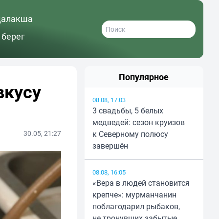
далакша
 берег
Популярное
вкусу
08.08, 17:03
3 свадьбы, 5 белых
медведей: сезон круизов
30.05, 21:27
к Северному полюсу
завершён
08.08, 16:05
«Вера в людей становится
крепче»: мурманчанин
поблагодарил рыбаков,
не тронувших забытые