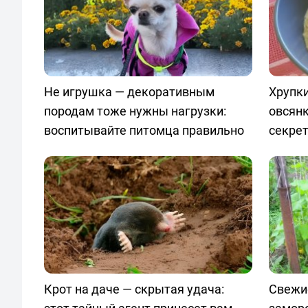
Не игрушка — декоративным
Хрупки
породам тоже нужны нагрузки:
овсян
воспитывайте питомца правильно
секре
Крот на даче — скрытая удача:
Свежи
этот тайный агент принесет вам
замор