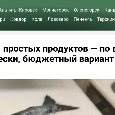
Апатиты-Кировск
Мончегорск
Оленегорск
Кан
ри
Ковдор
Кола
Ловозеро
Печенга
Терский
 простых продуктов — по 
рески, бюджетный вариант