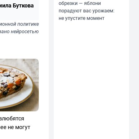
обрезки — яблони
ила Буткова
порадуют вас урожаем:
не упустите момент
ионной политике
вано нейросетью
 влюбятся
 ее не могут