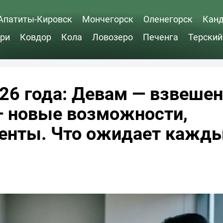
Апатиты-Кировск
Мончегорск
Оленегорск
Кан
ри
Ковдор
Кола
Ловозеро
Печенга
Терский
026 года: Девам — взвеше
— новые возможности,
енты. Что ожидает кажды