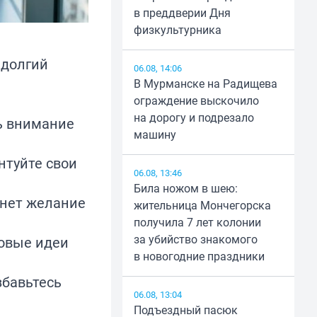
в преддверии Дня
физкультурника
 долгий
06.08, 14:06
В Мурманске на Радищева
ограждение выскочило
на дорогу и подрезало
ь внимание
машину
нтуйте свои
06.08, 13:46
Била ножом в шею:
кнет желание
жительница Мончегорска
получила 7 лет колонии
за убийство знакомого
новые идеи
в новогодние праздники
збавьтесь
06.08, 13:04
Подъездный пасюк