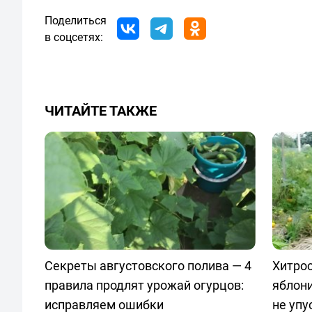
Поделиться
в соцсетях:
ЧИТАЙТЕ ТАКЖЕ
Секреты августовского полива — 4
Хитрос
правила продлят урожай огурцов:
яблони
исправляем ошибки
не упу