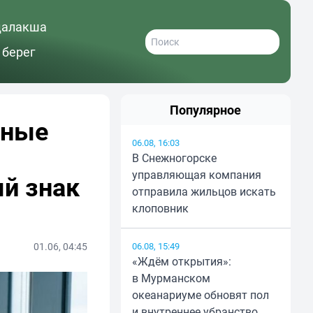
далакша
 берег
Популярное
нные
06.08, 16:03
В Снежногорске
управляющая компания
й знак
отправила жильцов искать
клоповник
01.06, 04:45
06.08, 15:49
«Ждём открытия»:
в Мурманском
океанариуме обновят пол
и внутреннее убранство