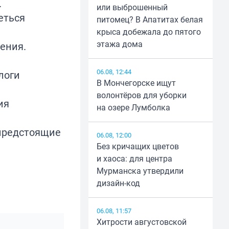
.
или выброшенный
еться
питомец? В Апатитах белая
крыса добежала до пятого
этажа дома
ения.
06.08, 12:44
логи
В Мончегорске ищут
волонтёров для уборки
ия
на озере Лумболка
 предстоящие
06.08, 12:00
Без кричащих цветов
и хаоса: для центра
Мурманска утвердили
дизайн-код
06.08, 11:57
Хитрости августовской