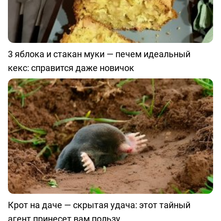
3 яблока и стакан муки — печем идеальный
кекс: справится даже новичок
Крот на даче — скрытая удача: этот тайный
агент принесет вам пользу