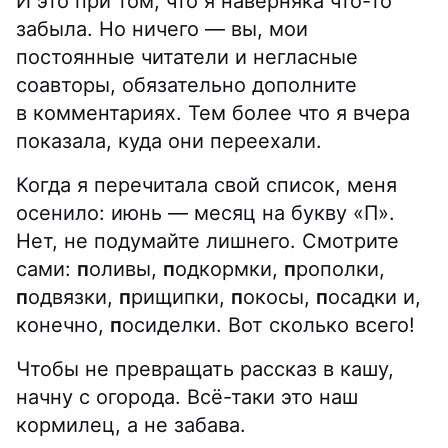
И это при том, что я наверняка что-то
забыла. Но ничего — вы, мои
постоянные читатели и негласные
соавторы, обязательно дополните
в комментариях. Тем более что я вчера
показала, куда они переехали.
Когда я перечитала свой список, меня
осенило: июнь — месяц на букву «П».
Нет, не подумайте лишнего. Смотрите
сами:
п
оливы,
п
одкормки,
п
рополки,
п
одвязки,
п
рищипки,
п
окосы,
п
осадки и,
конечно,
п
осиделки. Вот сколько всего!
Чтобы не превращать рассказ в кашу,
начну с огорода. Всё-таки это наш
кормилец, а не забава.