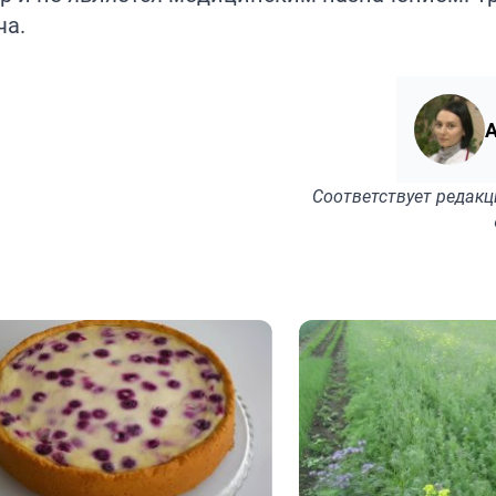
ча.
А
Соответствует
редакц