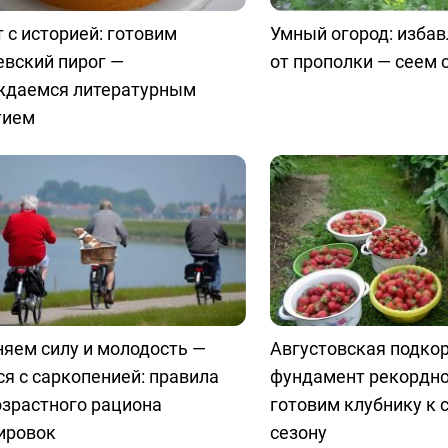
 с историей: готовим
Умный огород: изба
евский пирог —
от прополки — сеем
ждаемся литературным
тием
яем силу и молодость —
Августовская подко
я с саркопенией: правила
фундамент рекордно
озрастного рациона
готовим клубнику к
ировок
сезону