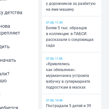
у дорожников за разбитую
на яме машину
у детства
07.08, 11:39
нова
Более 5 тыс. образцов
укрепляет
в коллекции: в ПАБСИ
.
рассказали о сокровищах
сада
дить
07.08, 11:06
 начать
«Кривлялись
как обезьянки»:
али?
мурманчанка устроила
ошо
взбучку в супермаркете
подросткам в масках
х
07.08, 10:48
Пострадали 5 детей и 39
ребуется