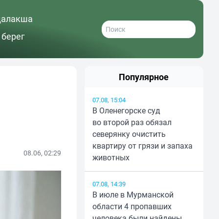
далакша
 берег
Популярное
07.08, 15:04
В Оленегорске суд
во второй раз обязал
северянку очистить
квартиру от грязи и запаха
08.06, 02:29
животных
07.08, 14:39
В июле в Мурманской
области 4 пропавших
человека были найдены