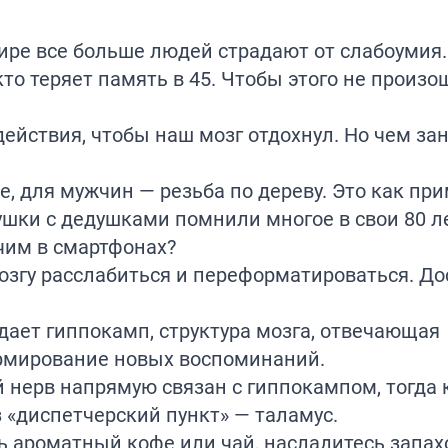
ире все больше людей страдают от слабоумия
 кто теряет память в 45. Чтобы этого не произ
действия, чтобы наш мозг отдохнул. Но чем зан
, для мужчин — резьба по дереву. Это как пр
ушки с дедушками помнили многое в свои 80 л
чим в смартфонах?
озгу расслабиться и переформатироваться. До
ает гиппокамп, структура мозга, отвечающая
рмирование новых воспоминаний.
й нерв напрямую связан с гиппокампом, тогда
з «диспетчерский пункт» — таламус.
ь ароматный кофе или чай, насладитесь запах