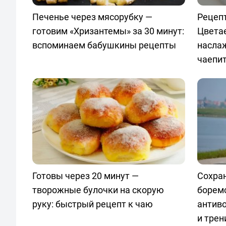
Печенье через мясорубку —
Рецепт
готовим «Хризантемы» за 30 минут:
Цвета
вспоминаем бабушкины рецепты
насла
чаепи
Готовы через 20 минут —
Сохран
творожные булочки на скорую
боремс
руку: быстрый рецепт к чаю
антив
и трен