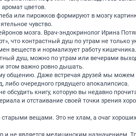
 аромат цветов.
леба или пирожков формируют в мозгу картинк
нятельное чувство.
йронов мозга. Врач-эндокринолог Ирина Потя
т», что контрастный душ по утрам не только 
бмен веществ и нормализует работу кишечника
тный душ, можно по утрам или вечерами выхо
ри этом важно ровно дышать.
ому общению. Даже встречая друзей мы можем
д, либо очередного грядущего апокалипсиса.
не обсудить книгу, которую вы недавно прочит
риала и отстаивание своей точки зрения хор
 старыми вещами. Это не хлам, а очаг хороши
р и не является медицинским назначением. Т