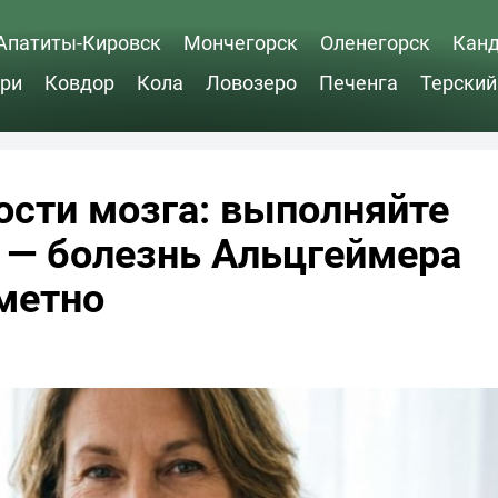
Апатиты-Кировск
Мончегорск
Оленегорск
Кан
ри
Ковдор
Кола
Ловозеро
Печенга
Терский
ости мозга: выполняйте
ь — болезнь Альцгеймера
метно