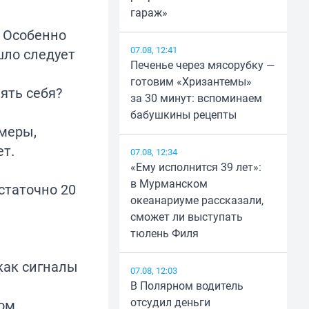
гараж»
. Особенно
07.08, 12:41
ошло следует
Печенье через мясорубку —
готовим «Хризантемы»
ять себя?
за 30 минут: вспоминаем
бабушкины рецепты
имеры,
ет.
07.08, 12:34
«Ему исполнится 39 лет»:
в Мурманском
статочно 20
океанариуме рассказали,
сможет ли выступать
тюлень Филя
 как сигналы
07.08, 12:03
В Полярном водитель
отсудил деньги
ом.