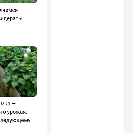
вляемся
 сидераты
рмка —
го урожая:
 следующему