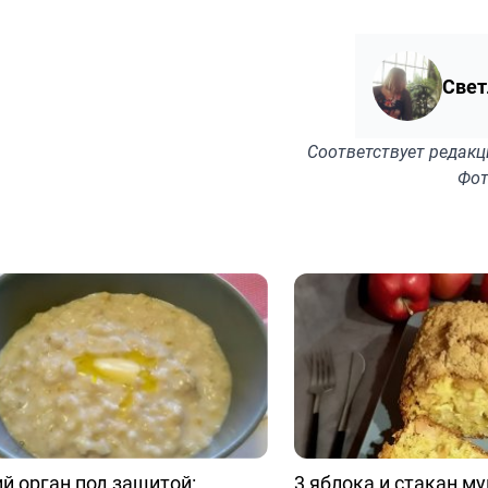
Свет
Соответствует
редакц
Фот
й орган под защитой:
3 яблока и стакан м