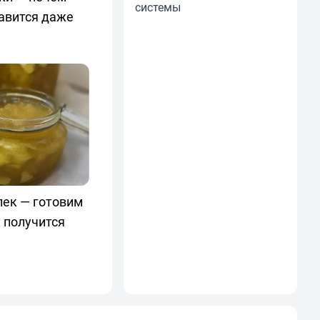
системы
авится даже
лек — готовим
 получится