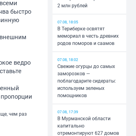
 всеми
2 млн рублей
чва быстро
азинную
07.08, 18:05
В Териберке освятят
мемориал в честь древних
к внешним
родов поморов и саамов
07.08, 18:02
бокое ведро
Свежие огурцы до самых
Оставьте
заморозков —
поблагодарите сидераты:
ченный
используем зеленых
помощников
в пропорции
07.08, 17:39
аще, чем раз
В Мурманской области
капитально
отремонтируют 627 домов