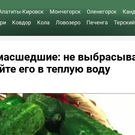
Апатиты-Кировск
Мончегорск
Оленегорск
Кан
ри
Ковдор
Кола
Ловозеро
Печенга
Терский
умасшедшие: не выбрасыв
йте его в теплую воду