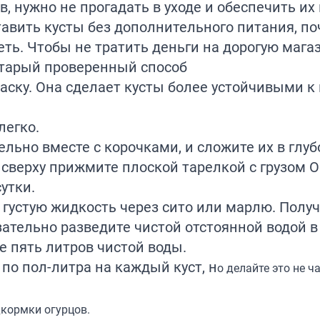
, нужно не прогадать в уходе и обеспечить их
вить кусты без дополнительного питания, по
еть. Чтобы не тратить деньги на дорогую маг
тарый проверенный способ
аску. Она сделает кусты более устойчивыми 
легко.
ельно вместе с корочками, и сложите их в глу
а сверху прижмите плоской тарелкой с грузом 
утки.
 густую жидкость через сито или марлю. Полу
ательно разведите чистой отстоянной водой 
те пять литров чистой воды.
по пол-литра на каждый куст, н
о делайте это не ч
кормки огурцов.