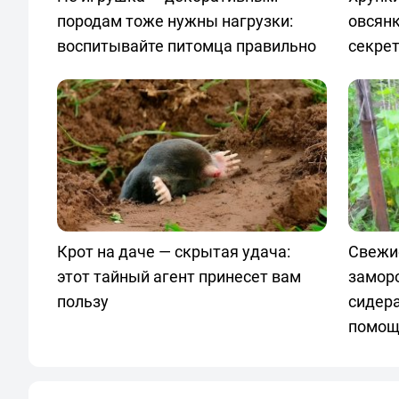
породам тоже нужны нагрузки:
овсян
воспитывайте питомца правильно
секре
Крот на даче — скрытая удача:
Свежи
этот тайный агент принесет вам
замор
пользу
сидер
помощ