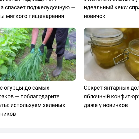
ка спасает поджелудочную —
идеальный кекс: спр
ты мягкого пищеварения
новичок
е огурцы до самых
Секрет янтарных до
озков — поблагодарите
яблочный конфитюр:
аты: используем зеленых
даже у новичков
ников