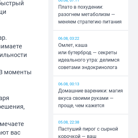
06.08, 07:11
 быстрый
Плато в похудении:
щи
разогнем метаболизм —
меняем стратегию питания
ар.
06.08, 03:22
Омлет, каша
инимаете
или бутерброд — секреты
бильности
идеального утра: делимся
советами эндокринолога
 В моменты
06.08, 00:13
Домашние вареники: магия
аря
вкуса своими руками —
проще, чем кажется
решения,
05.08, 22:38
дмечаете
Пастуший пирог с сырной
ают вас
корочкой — ваш