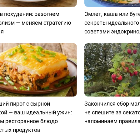
в похудении: разогнем
Омлет, каша или бут
олизм — меняем стратегию
секреты идеального 
ия
советами эндокрино
ий пирог с сырной
Закончился сбор ма
кой — ваш идеальный ужин:
не спешите за секат
им ресторанное блюдо
напоминаем правила
стых продуктов