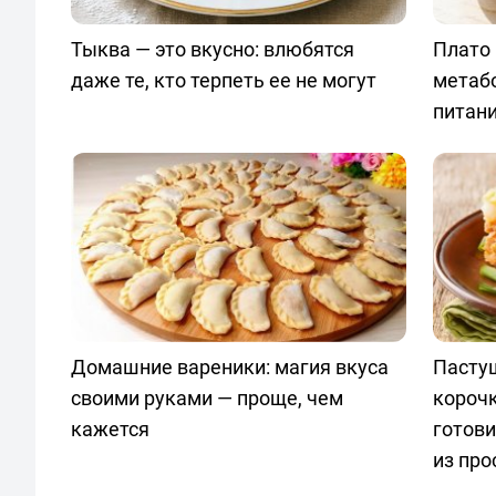
Тыква — это вкусно: влюбятся
Плато 
даже те, кто терпеть ее не могут
метаб
питан
Домашние вареники: магия вкуса
Пастуш
своими руками — проще, чем
короч
кажется
готов
из про