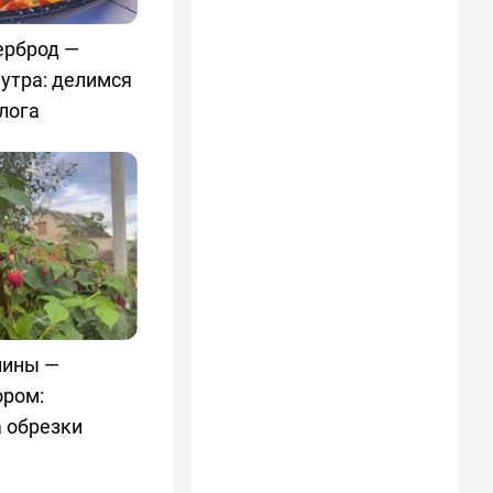
ерброд —
утра: делимся
лога
лины —
ором:
 обрезки