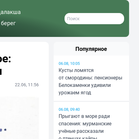
далакша
 берег
Популярное
е:
06.08, 10:05
м
Кусты ломятся
от смородины: пенсионеры
22.06, 11:56
Белокаменки удивили
урожаем ягод
06.08, 09:40
Прыгают в море ради
спасения: мурманские
учёные рассказали
о птенцах кайры