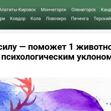
Апатиты-Кировск
Мончегорск
Оленегорск
Кан
ри
Ковдор
Кола
Ловозеро
Печенга
Терский
силу — поможет 1 животно
 психологическим уклоно