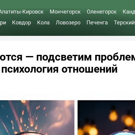
Апатиты-Кировск
Мончегорск
Оленегорск
Кан
ри
Ковдор
Кола
Ловозеро
Печенга
Терский
аются — подсветим пробл
 психология отношений