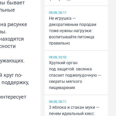
оны бывает
альные
08.08, 06:11
Не игрушка —
 на рисунке
декоративным породам
тоже нужны нагрузки:
ры.
воспитывайте питомца
 находятся
правильно
сности
08.08, 02:52
ружающих.
Хрупкий орган
под защитой: овсянка
 круг по-
спасает поджелудочную —
секреты мягкого
 поддержку,
пищеварения
интересует
08.08, 00:11
3 яблока и стакан муки —
печем идеальный кекс: