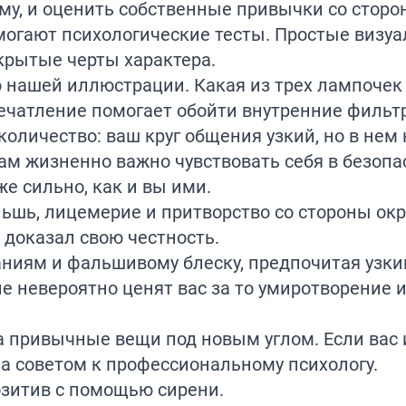
ому, и оценить собственные привычки со стор
могают психологические тесты. Простые визу
крытые черты характера.
ю нашей иллюстрации. Какая из трех лампочек
ечатление помогает обойти внутренние фильт
 количество: ваш круг общения узкий, но в нем
м жизненно важно чувствовать себя в безопа
же сильно, как и вы ими.
льшь, лицемерие и притворство со стороны ок
о доказал свою честность.
ниям и фальшивому блеску, предпочитая узкий
невероятно ценят вас за то умиротворение и
а привычные вещи под новым углом. Если вас 
 за советом к профессиональному психологу.
озитив с помощью
сирени
.