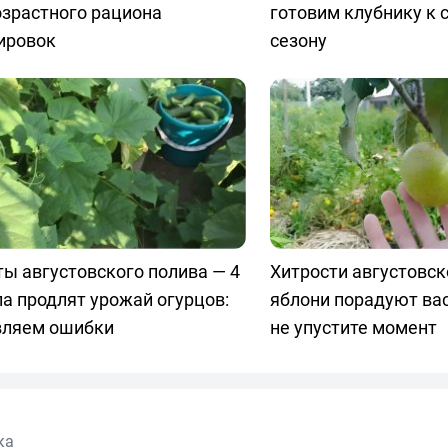
озрастного рациона
готовим клубнику к
ировок
сезону
ы августовского полива — 4
Хитрости августовск
а продлят урожай огурцов:
яблони порадуют ва
вляем ошибки
не упустите момент
ка