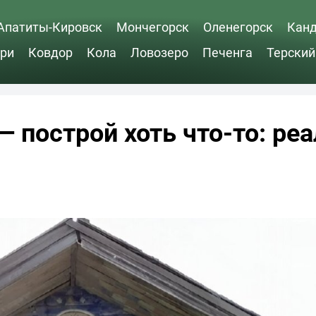
Апатиты-Кировск
Мончегорск
Оленегорск
Кан
ри
Ковдор
Кола
Ловозеро
Печенга
Терский
— построй хоть что-то: ре