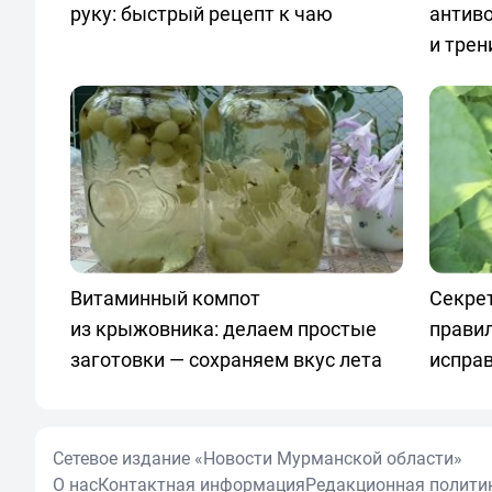
руку: быстрый рецепт к чаю
антив
и трен
Витаминный компот
Секрет
из крыжовника: делаем простые
правил
заготовки — сохраняем вкус лета
испра
Сетевое издание «Новости Мурманской области»
О нас
Контактная информация
Редакционная полити