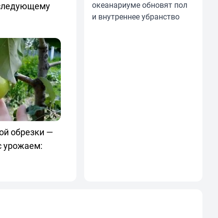
океанариуме обновят пол
 следующему
и внутреннее убранство
ой обрезки —
с урожаем: