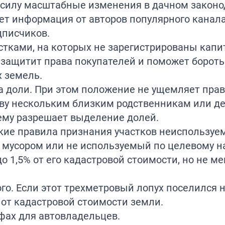
в силу масштабные изменения в дачном законо
ет информация от авторов популярного канал
дписчиков.
астками, на которых не зарегистрированы кап
о защитит права покупателей и поможет бороть
 земель.
а доли. При этом положение не ущемляет пра
тву нескольким близким родственникам или д
нему разрешает выделение долей.
кие правила признания участков неиспользуе
 мусором или не используемый по целевому 
о 1,5% от его кадастровой стоимости, но не ме
го. Если этот трехметровый лопух поселился 
 от кадастровой стоимости земли.
афах для
автовладельцев
.