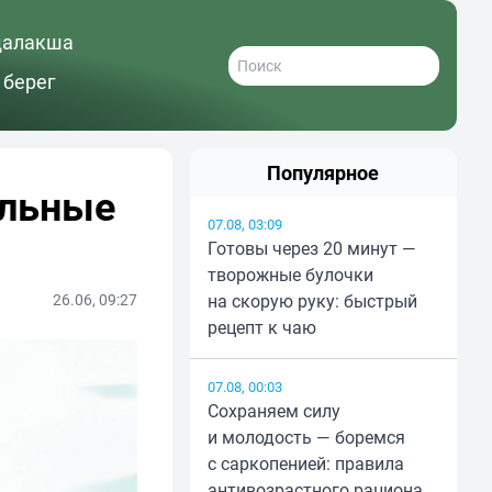
далакша
 берег
Популярное
альные
07.08, 03:09
Готовы через 20 минут —
творожные булочки
26.06, 09:27
на скорую руку: быстрый
рецепт к чаю
07.08, 00:03
Сохраняем силу
и молодость — боремся
с саркопенией: правила
антивозрастного рациона