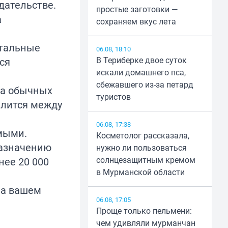
дательстве.
простые заготовки —
а
сохраняем вкус лета
итальные
06.08, 18:10
В Териберке двое суток
ся
искали домашнего пса,
сбежавшего из-за петард
ва обычных
туристов
елится между
06.08, 17:38
мыми.
Косметолог рассказала,
назначению
нужно ли пользоваться
солнцезащитным кремом
нее 20 000
в Мурманской области
на вашем
06.08, 17:05
Проще только пельмени:
чем удивляли мурманчан