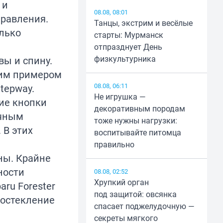
 и
08.08, 08:01
правления.
Танцы, экстрим и весёлые
олько
старты: Мурманск
отпразднует День
физкультурника
вы и спину.
ким примером
08.08, 06:11
tepway.
Не игрушка —
ие кнопки
декоративным породам
ичным
тоже нужны нагрузки:
 В этих
воспитывайте питомца
правильно
ны. Крайне
ности
08.08, 02:52
Хрупкий орган
ru Forester
под защитой: овсянка
 остекление
спасает поджелудочную —
секреты мягкого