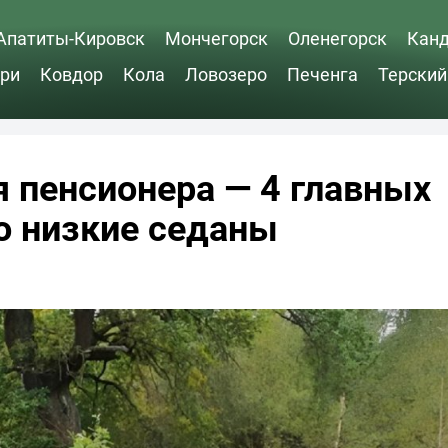
Апатиты-Кировск
Мончегорск
Оленегорск
Кан
ри
Ковдор
Кола
Ловозеро
Печенга
Терский
 пенсионера — 4 главных
ро низкие седаны