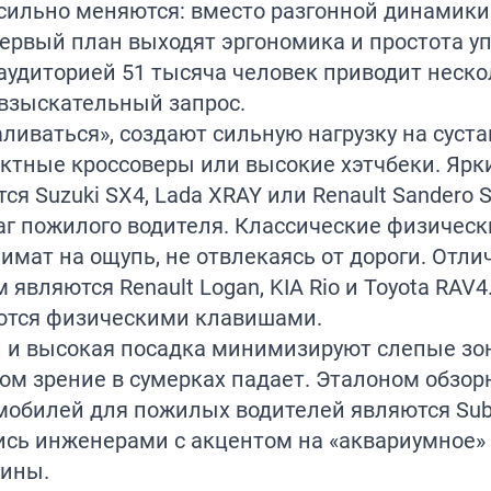
сильно меняются: вместо разгонной динамики
ервый план выходят эргономика и простота у
 аудиторией 51 тысяча человек приводит неск
 взыскательный запрос.
ливаться», создают сильную нагрузку на суста
ктные кроссоверы или высокие хэтчбеки. Яр
я Suzuki SX4, Lada XRAY или Renault Sandero S
г пожилого водителя. Классические физическ
имат на ощупь, не отвлекаясь от дороги. Отл
вляются Renault Logan, KIA Rio и Toyota RAV4.
ются физическими клавишами.
и и высокая посадка минимизируют слепые зо
ом зрение в сумерках падает. Эталоном обзор
мобилей для пожилых водителей являются Suba
лись инженерами с акцентом на «аквариумное»
шины.