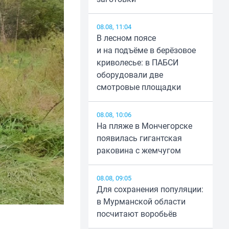
08.08, 11:04
В лесном поясе
и на подъёме в берёзовое
криволесье: в ПАБСИ
оборудовали две
смотровые площадки
08.08, 10:06
На пляже в Мончегорске
появилась гигантская
раковина с жемчугом
08.08, 09:05
Для сохранения популяции:
в Мурманской области
посчитают воробьёв