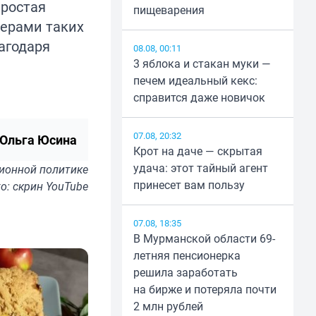
простая
пищеварения
мерами таких
агодаря
08.08, 00:11
3 яблока и стакан муки —
печем идеальный кекс:
справится даже новичок
07.08, 20:32
Ольга Юсина
Крот на даче — скрытая
удача: этот тайный агент
ионной политике
принесет вам пользу
о: скрин YouTube
07.08, 18:35
В Мурманской области 69-
летняя пенсионерка
решила заработать
на бирже и потеряла почти
2 млн рублей