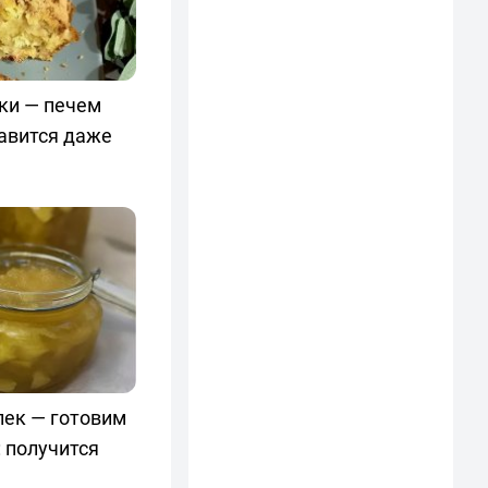
уки — печем
авится даже
лек — готовим
 получится