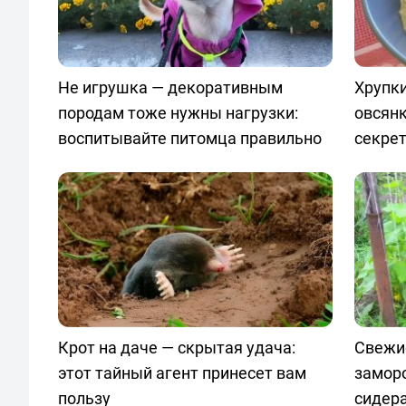
Не игрушка — декоративным
Хрупки
породам тоже нужны нагрузки:
овсян
воспитывайте питомца правильно
секре
Крот на даче — скрытая удача:
Свежи
этот тайный агент принесет вам
замор
пользу
сидер