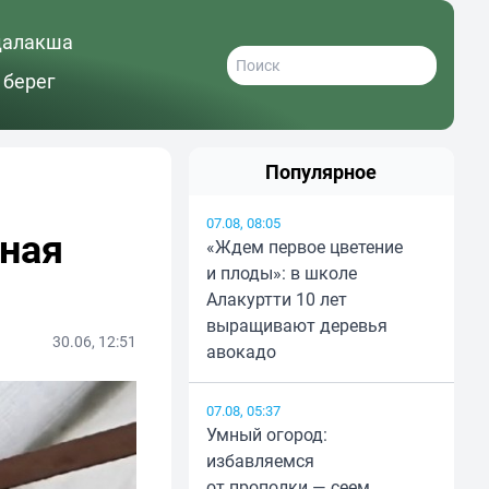
далакша
 берег
Популярное
07.08, 08:05
ная
«Ждем первое цветение
и плоды»: в школе
Алакуртти 10 лет
выращивают деревья
30.06, 12:51
авокадо
07.08, 05:37
Умный огород:
избавляемся
от прополки — сеем