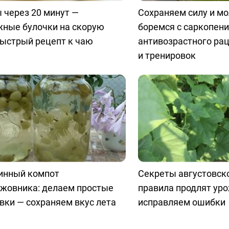
 через 20 минут —
Сохраняем силу и м
жные булочки на скорую
боремся с саркопени
быстрый рецепт к чаю
антивозрастного ра
и тренировок
инный компот
Секреты августовско
ыжовника: делаем простые
правила продлят уро
вки — сохраняем вкус лета
исправляем ошибки