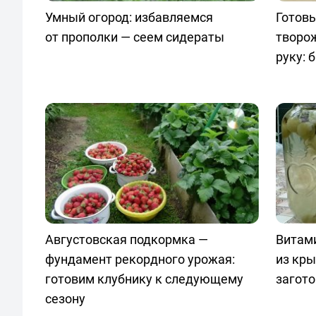
Умный огород: избавляемся
Готовы
от прополки — сеем сидераты
творо
руку: 
Августовская подкормка —
Витам
фундамент рекордного урожая:
из кр
готовим клубнику к следующему
загото
сезону