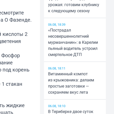
урожая: готовим клубнику
к следующему сезону
ресмотрите
ла
О Фазенде.
06.08, 18:39
«Пострадал
й кислоты 2
несовершеннолетний
 цветения
мурманчанин»: в Карелии
пьяный водитель устроил
смертельное ДТП
. Фосфор
вание
06.08, 18:11
о под корень
Витаминный компот
из крыжовника: делаем
 1 стакан
простые заготовки —
сохраняем вкус лета
ить жидкие
06.08, 18:10
В Териберке двое суток
ещать