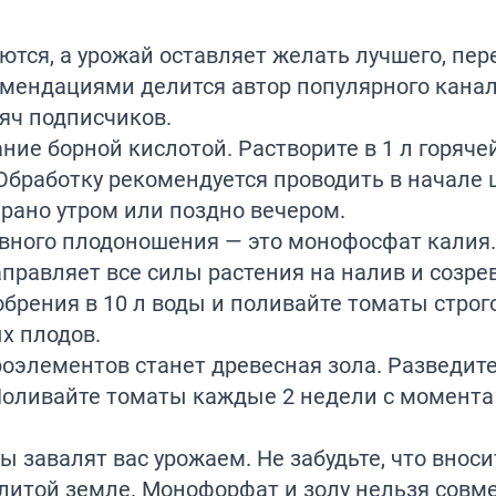
ются, а урожай оставляет желать лучшего, пе
мендациями делится автор популярного кана
яч подписчиков.
ие борной кислотой. Растворите в 1 л горяче
. Обработку рекомендуется проводить в начале
 рано утром или поздно вечером.
ивного плодоношения — это монофосфат калия
аправляет все силы растения на налив и созре
обрения в 10 л воды и поливайте томаты строг
х плодов.
элементов станет древесная зола. Разведите
 Поливайте томаты каждые 2 недели с момента
.
ы завалят вас урожаем. Не забудьте, что внос
литой земле. Монофорфат и золу нельзя совм