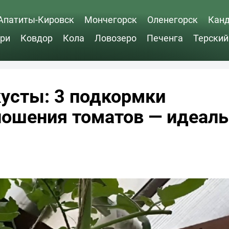
Апатиты-Кировск
Мончегорск
Оленегорск
Кан
ри
Ковдор
Кола
Ловозеро
Печенга
Терский
кусты: 3 подкормки
ношения томатов — идеаль