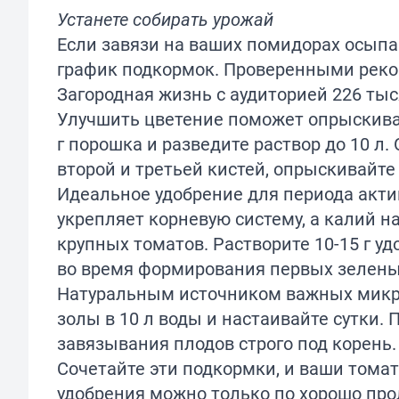
Устанете собирать урожай
Если завязи на ваших помидорах осыпа
график подкормок. Проверенными реко
Загородная жизнь
с аудиторией 226 тыс
Улучшить цветение поможет опрыскиван
г порошка и разведите раствор до 10 л
второй и третьей кистей, опрыскивайте
Идеальное удобрение для периода акт
укрепляет корневую систему, а калий н
крупных томатов. Растворите 10-15 г уд
во время формирования первых зелены
Натуральным источником важных микро
золы в 10 л воды и настаивайте сутки.
завязывания плодов строго под корень
Сочетайте эти подкормки, и ваши томат
удобрения можно только по хорошо про