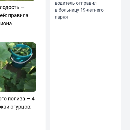
водитель отправил
олодость —
в больницу 19-летнего
ей: правила
парня
циона
го полива — 4
жай огурцов: