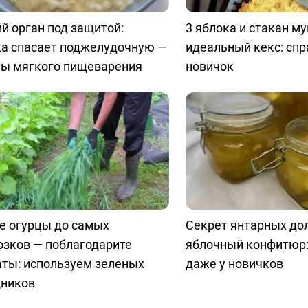
й орган под защитой:
3 яблока и стакан м
ка спасает поджелудочную —
идеальный кекс: спр
ты мягкого пищеварения
новичок
е огурцы до самых
Секрет янтарных до
озков — поблагодарите
яблочный конфитюр:
аты: используем зеленых
даже у новичков
ников