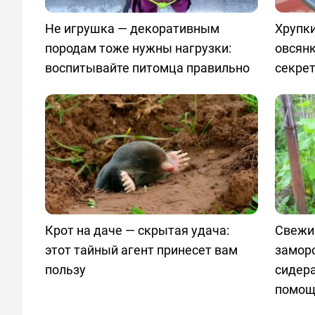
Не игрушка — декоративным
Хрупки
породам тоже нужны нагрузки:
овсян
воспитывайте питомца правильно
секре
Крот на даче — скрытая удача:
Свежи
этот тайный агент принесет вам
замор
пользу
сидер
помощ