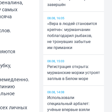
реналина,
завершён
у самых
ысяча
08.08, 16:05
«Вера в людей становится
крепче»: мурманчанин
слов.
поблагодарил рыбаков,
не тронувших забытые
им приманки
яются 
08.08, 15:03
убку,
Регистрация открыта:
мурманские моржи устроят
заплыв в Белом море
 немедленно.
 линию
08.08, 14:08
альное
Использовали
специальный арбалет:
всех личных
учёные впервые взяли