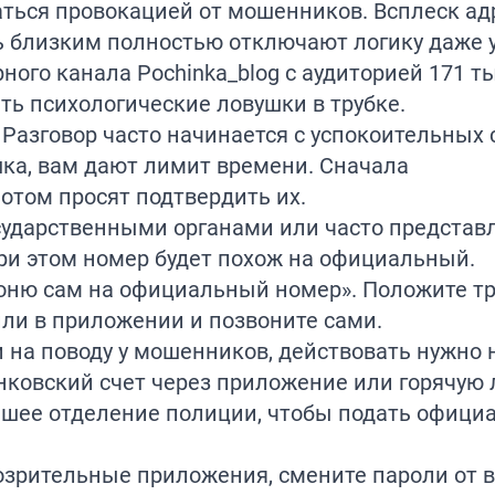
ться провокацией от мошенников. Всплеск ад
ь близким полностью отключают логику даже 
рного канала
Pochinka_blog
с аудиторией 171 т
ть психологические ловушки в трубке.
. Разговор часто начинается с успокоительных 
шка, вам дают лимит времени. Сначала
отом просят подтвердить их. 
сударственными органами или часто представл
ри этом номер будет похож на официальный.
оню сам на официальный номер». Положите тр
ли в приложении и позвоните сами.
 на поводу у мошенников, действовать нужно
нковский счет через приложение или горячую
айшее отделение полиции, чтобы подать офици
озрительные приложения, смените пароли от 