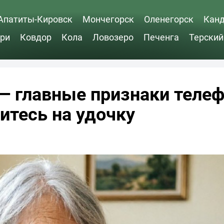
Апатиты-Кировск
Мончегорск
Оленегорск
Кан
ри
Ковдор
Кола
Ловозеро
Печенга
Терский
— главные признаки теле
итесь на удочку