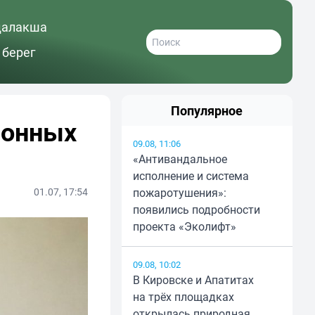
далакша
 берег
Популярное
фонных
09.08, 11:06
«Антивандальное
исполнение и система
01.07, 17:54
пожаротушения»:
появились подробности
проекта «Эколифт»
09.08, 10:02
В Кировске и Апатитах
на трёх площадках
открылась природная