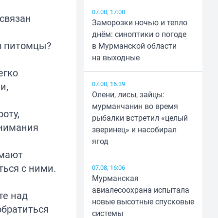
07.08, 17:08
 связан
Заморозки ночью и тепло
днём: синоптики о погоде
в питомцы?
в Мурманской области
на выходные
егко
07.08, 16:39
и,
Олени, лисы, зайцы:
мурманчанин во время
оту,
рыбалки встретил «целый
внимания
зверинец» и насобирал
ягод
имают
ться с ними.
07.08, 16:06
Мурманская
авиалесоохрана испытала
те над
новые высотные спусковые
обратиться
системы