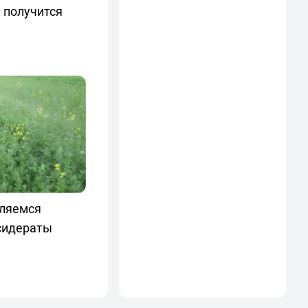
 получится
вляемся
 сидераты