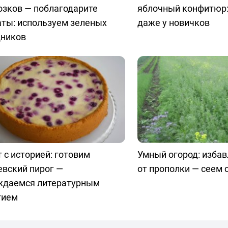
озков — поблагодарите
яблочный конфитюр:
аты: используем зеленых
даже у новичков
ников
 с историей: готовим
Умный огород: изба
евский пирог —
от прополки — сеем
ждаемся литературным
тием