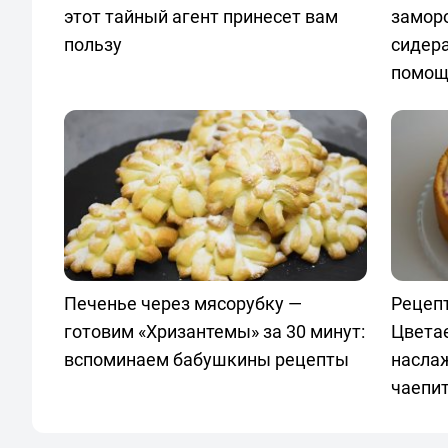
этот тайный агент принесет вам
замор
пользу
сидер
помощ
Печенье через мясорубку —
Рецепт
готовим «Хризантемы» за 30 минут:
Цвета
вспоминаем бабушкины рецепты
насла
чаепи