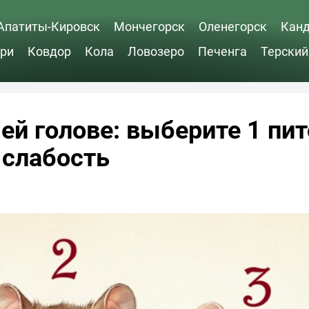
Апатиты-Кировск
Мончегорск
Оленегорск
Кан
ри
Ковдор
Кола
Ловозеро
Печенга
Терский
й голове: выберите 1 пи
 слабость