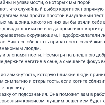
тайны и уязвимости, о которых мы порой
ают, что случайный выбор картинок напрямую
едлагаем вам пройти простой визуальный тест.
ых мышонка, какого из них вы бы взяли себе 
 доводы логики не всегда проясняют картину.
ткрываетесь окружающим. Недоброжелатели л
с. Учитесь оберегать приватность своей жизн
ознакомым людям.
ву и злопамятности. Несмотря на внешнюю добр
е держите негатив в себе, а смещайте фокус 
яя замкнутость, которую близкие люди прин
м симпатию и открытость, если хотите сблизи
е под силу.
казку от подсознания. Она поможет вам в рабо
 серьезным кризисом, лучшим решением будет 