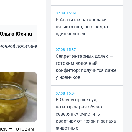
07.08, 15:39
В Апатитах загорелась
пятиэтажка, пострадал
Ольга Юсина
один человек
ионной политике
07.08, 15:37
Секрет янтарных долек —
готовим яблочный
конфитюр: получится даже
у новичков
07.08, 15:04
В Оленегорске суд
во второй раз обязал
северянку очистить
квартиру от грязи и запаха
животных
лек — готовим