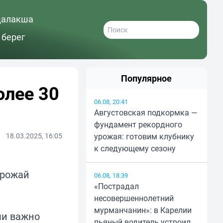
далакша
 берег
Популярное
олее 30
06.08, 20:41
Августовская подкормка —
фундамент рекордного
18.03.2025, 16:05
урожая: готовим клубнику
к следующему сезону
урожай
06.08, 18:39
«Пострадал
несовершеннолетний
мурманчанин»: в Карелии
ми важно
пьяный водитель устроил