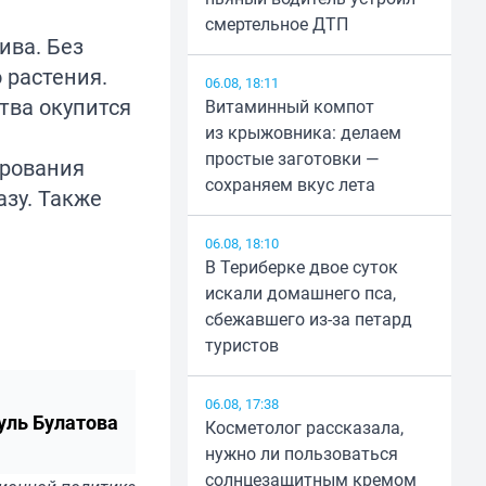
смертельное ДТП
ива. Без
 растения.
06.08, 18:11
тва окупится
Витаминный компот
из крыжовника: делаем
простые заготовки —
ирования
сохраняем вкус лета
азу. Также
06.08, 18:10
В Териберке двое суток
искали домашнего пса,
сбежавшего из-за петард
туристов
06.08, 17:38
уль Булатова
Косметолог рассказала,
нужно ли пользоваться
солнцезащитным кремом