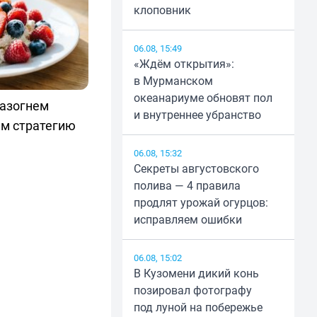
клоповник
06.08, 15:49
«Ждём открытия»:
в Мурманском
океанариуме обновят пол
разогнем
и внутреннее убранство
м стратегию
06.08, 15:32
Секреты августовского
полива — 4 правила
продлят урожай огурцов:
исправляем ошибки
06.08, 15:02
В Кузомени дикий конь
позировал фотографу
под луной на побережье