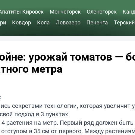
Апатиты-Кировск
Мончегорск
Оленегорск
Кан
ри
Ковдор
Кола
Ловозеро
Печенга
Терский
ойне: урожай томатов — б
тного метра
в
ись секретами технологии, которая увеличит 
свой подход в 3 пунктах.
4 растения на метр. Первый ряд должен быть
с отступом в 35 см от первого. Между растения