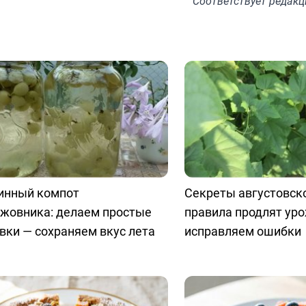
Соответствует
редакц
инный компот
Секреты августовско
ыжовника: делаем простые
правила продлят уро
вки — сохраняем вкус лета
исправляем ошибки