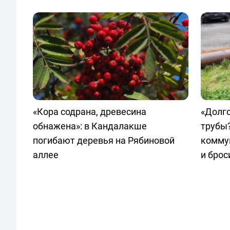
«Кора содрана, древесина
«Долг
обнажена»: в Кандалакше
трубы?
погибают деревья на Рябиновой
комму
аллее
и брос