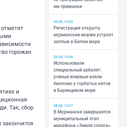
им приманки
08.08, 15:03
 отметят
Регистрация открыта:
мурманские моржи устроят
ными
заплыв в Белом море
зависимости
тво горожан
08.08, 14:08
Использовали
специальный арбалет:
учёные впервые взяли
биопсию у горбатых китов
в Баренцевом море
ятиях и
адиционная
08.08, 13:07
и. Так, сбор
В Мурманске завершается
муниципальный этап
й закончится
марафона «Земля спорта»