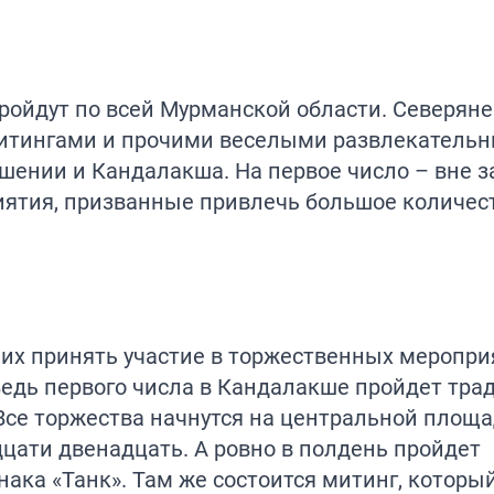
пройдут по всей Мурманской области. Северяне
митингами и прочими веселыми развлекатель
ошении и Кандалакша. На первое число – вне 
иятия, призванные привлечь большое количес
х принять участие в торжественных меропри
Ведь первого числа в Кандалакше пройдет тр
се торжества начнутся на центральной площад
дцати двенадцать. А ровно в полдень пройдет
ака «Танк». Там же состоится митинг, которы