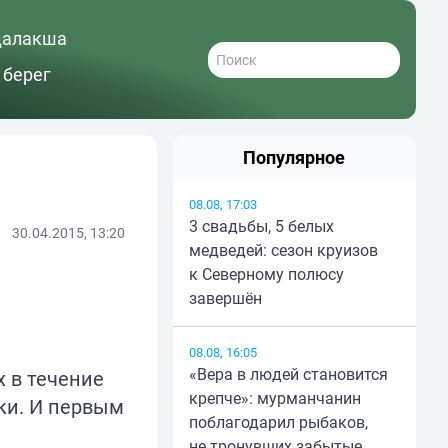
далакша
 берег
Популярное
08.08, 17:03
3 свадьбы, 5 белых
30.04.2015, 13:20
медведей: сезон круизов
к Северному полюсу
завершён
08.08, 16:05
«Вера в людей становится
х в течение
крепче»: мурманчанин
ки. И первым
поблагодарил рыбаков,
не тронувших забытые