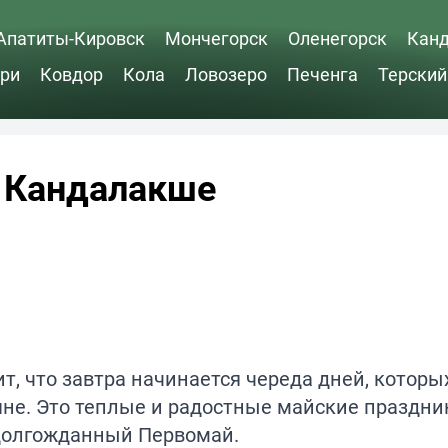
Апатиты-Кировск
Мончегорск
Оленегорск
Кан
ри
Ковдор
Кола
Ловозеро
Печенга
Терский
в Кандалакше
ит, что завтра начинается череда дней, которы
яне. Это теплые и радостные майские праздни
 долгожданный Первомай.