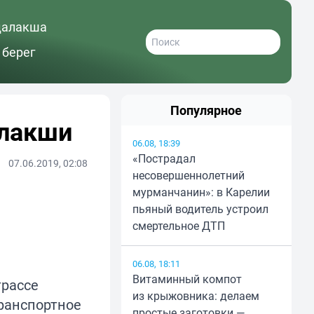
далакша
 берег
Популярное
алакши
06.08, 18:39
«Пострадал
07.06.2019, 02:08
несовершеннолетний
мурманчанин»: в Карелии
пьяный водитель устроил
смертельное ДТП
06.08, 18:11
Витаминный компот
трассе
из крыжовника: делаем
Транспортное
простые заготовки —