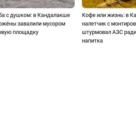
ба с душком: в Кандалакше
Кофе или жизнь: в 
ожёны завалили мусором
налетчик с монтиро
овую площадку
штурмовал АЗС ради
напитка