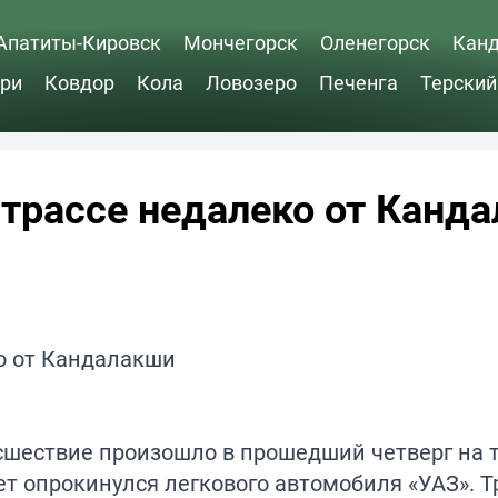
Апатиты-Кировск
Мончегорск
Оленегорск
Кан
ри
Ковдор
Кола
Ловозеро
Печенга
Терский
 трассе недалеко от Канд
сшествие произошло в прошедший четверг на 
ет опрокинулся легкового автомобиля «УАЗ». 