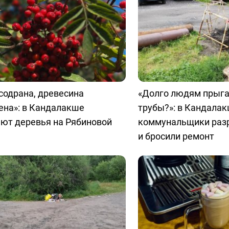
содрана, древесина
«Долго людям прыга
ена»: в Кандалакше
трубы?»: в Кандала
ают деревья на Рябиновой
коммунальщики раз
и бросили ремонт