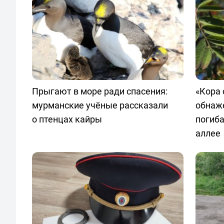
Прыгают в море ради спасения:
«Кора 
мурманские учёные рассказали
обнаж
о птенцах кайры
погиб
аллее