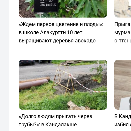
«Ждем первое цветение и плоды»:
Прыгаю
в школе Алакуртти 10 лет
мурма
выращивают деревья авокадо
о птен
«Долго людям прыгать через
В Кан
трубы?»: в Кандалакше
избил