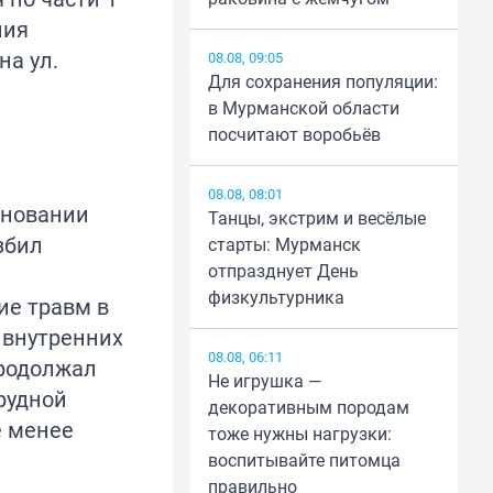
ния
на ул.
08.08, 09:05
Для сохранения популяции:
в Мурманской области
посчитают воробьёв
08.08, 08:01
сновании
Танцы, экстрим и весёлые
збил
старты: Мурманск
отпразднует День
физкультурника
ие травм в
 внутренних
08.08, 06:11
продолжал
Не игрушка —
рудной
декоративным породам
е менее
тоже нужны нагрузки:
воспитывайте питомца
правильно