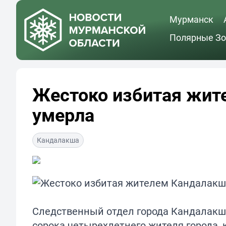
Мурманск
Полярные Зо
Жестоко избитая жи
умерла
Кандалакша
Следственный отдел города Кандалакш
сорока четырехлетнего жителя города, 