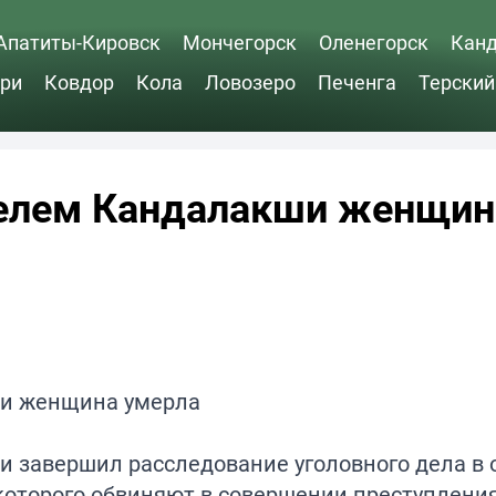
Апатиты-Кировск
Мончегорск
Оленегорск
Кан
ри
Ковдор
Кола
Ловозеро
Печенга
Терский
телем Кандалакши женщин
и завершил расследование уголовного дела в
которого обвиняют в совершении преступления