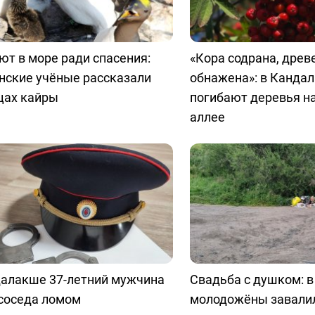
т в море ради спасения:
«Кора содрана, древ
нские учёные рассказали
обнажена»: в Канда
цах кайры
погибают деревья н
аллее
далакше 37-летний мужчина
Свадьба с душком: 
 соседа ломом
молодожёны завали