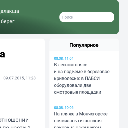
далакша
 берег
Популярное
а
08.08, 11:04
В лесном поясе
и на подъёме в берёзовое
09.07.2015, 11:28
криволесье: в ПАБСИ
оборудовали две
смотровые площадки
08.08, 10:06
На пляже в Мончегорске
 отношении
появилась гигантская
 по части 1
раковина с жемчугом