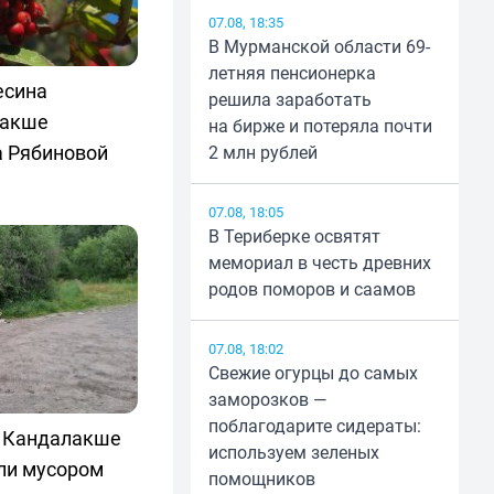
07.08, 18:35
В Мурманской области 69-
летняя пенсионерка
есина
решила заработать
лакше
на бирже и потеряла почти
а Рябиновой
2 млн рублей
07.08, 18:05
В Териберке освятят
мемориал в честь древних
родов поморов и саамов
07.08, 18:02
Свежие огурцы до самых
заморозков —
поблагодарите сидераты:
в Кандалакше
используем зеленых
ли мусором
помощников