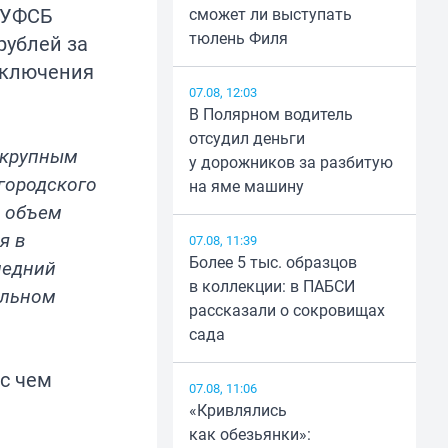
 УФСБ
сможет ли выступать
тюлень Филя
рублей за
аключения
07.08, 12:03
В Полярном водитель
отсудил деньги
 крупным
у дорожников за разбитую
городского
на яме машину
й объем
я в
07.08, 11:39
Более 5 тыс. образцов
ледний
в коллекции: в ПАБСИ
альном
рассказали о сокровищах
сада
с чем
07.08, 11:06
«Кривлялись
как обезьянки»: