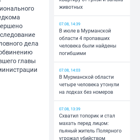
животных
гионального
едкома
07.08, 14:39
вершено
В июле в Мурманской
сследование
области 4 пропавших
ловного дела
человека были найдены
 обвинению
погибшими
вшего главы
министрации
07.08, 14:03
В Мурманской области
четыре человека утонули
на лодках без номеров
07.08, 13:39
Схватил топорик и стал
махать перед лицом:
пьяный житель Полярного
угрожал убийством