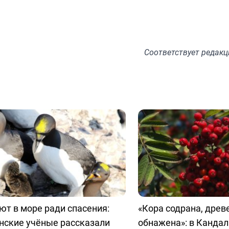
Соответствует
редакц
т в море ради спасения:
«Кора содрана, древ
нские учёные рассказали
обнажена»: в Канда