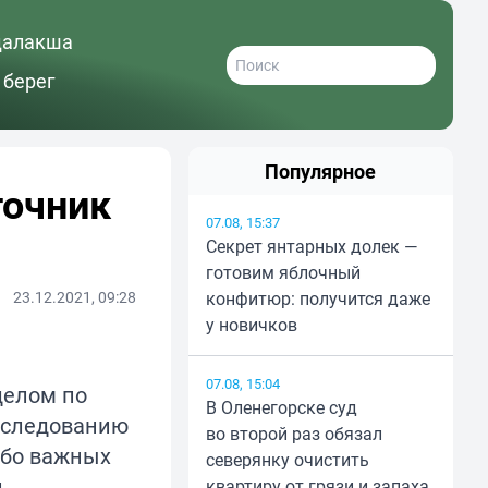
далакша
 берег
Популярное
точник
07.08, 15:37
Секрет янтарных долек —
готовим яблочный
23.12.2021, 09:28
конфитюр: получится даже
у новичков
07.08, 15:04
делом по
В Оленегорске суд
сследованию
во второй раз обязал
обо важных
северянку очистить
л
квартиру от грязи и запаха