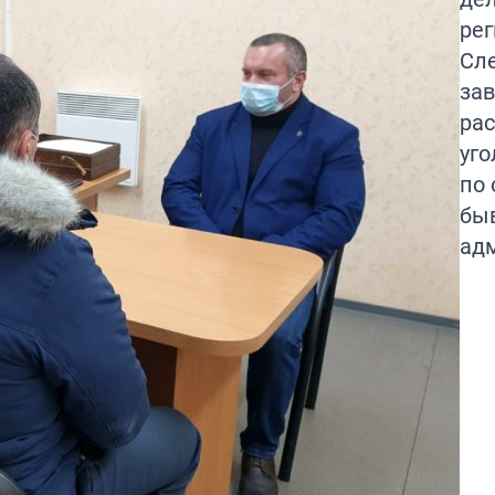
ре
Сл
за
ра
уго
по
бы
ад