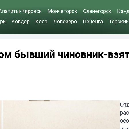
Апатиты-Кировск
Мончегорск
Оленегорск
Кан
ри
Ковдор
Кола
Ловозеро
Печенга
Терский
дом бывший чиновник-взя
От
ра
ос
де