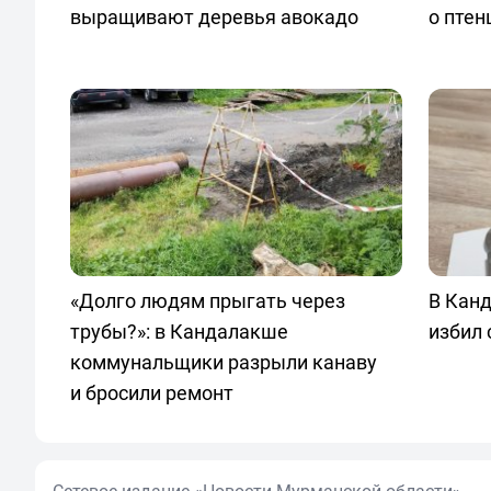
выращивают деревья авокадо
о птен
«Долго людям прыгать через
В Кан
трубы?»: в Кандалакше
избил
коммунальщики разрыли канаву
и бросили ремонт
Сетевое издание «Новости Мурманской области»