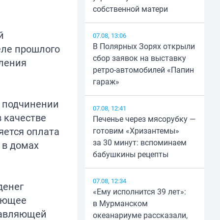
собственной матери
й
07.08, 13:06
В Полярных Зорях открыли
еле прошлого
сбор заявок на выставку
вления
ретро-автомобилей «Папин
гараж»
о подчинении
07.08, 12:41
 качестве
Печенье через мясорубку —
яется оплата
готовим «Хризантемы»
за 30 минут: вспоминаем
 в домах
бабушкины рецепты
07.08, 12:34
денег
«Ему исполнится 39 лет»:
дующее
в Мурманском
равляющей
океанариуме рассказали,