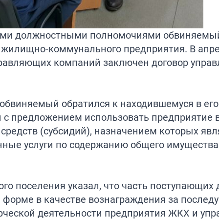
воими должностными полномочиями обвиняемы
 жилищно-коммунального предприятия. В апр
управляющих компаний заключен договор упра
о обвиняемый обратился к находившемуся в ег
с предложением использовать предприятие в
редств (субсидий), назначением которых явл
нные услуги по содержанию общего имущества
го поселения указал, что часть поступающих 
й форме в качестве вознаграждения за после
ерческой деятельности предприятия ЖКХ и уп