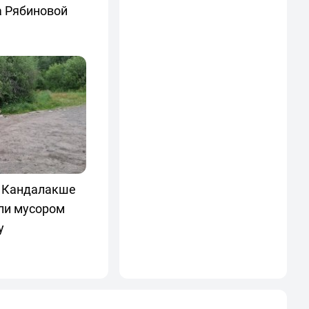
а Рябиновой
в Кандалакше
ли мусором
у