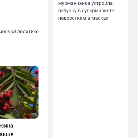
мурманчанка устроила
взбучку в супермаркете
подросткам в масках
ионной политике
есина
лакше