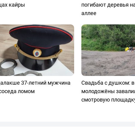
цах кайры
погибают деревья н
аллее
далакше 37-летний мужчина
Свадьба с душком: 
 соседа ломом
молодожёны завали
смотровую площадк