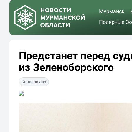
Мурманск
Полярные Зо
Предстанет перед су
из Зеленоборского
Кандалакша