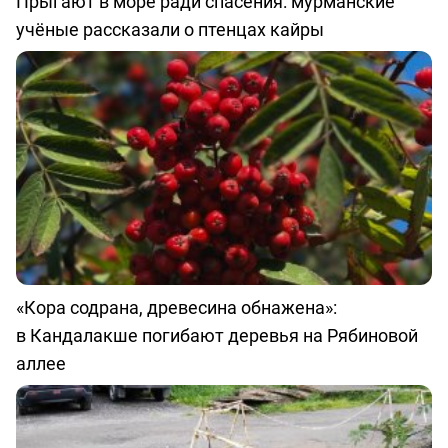
Прыгают в море ради спасения: мурманские
учёные рассказали о птенцах кайры
«Кора содрана, древесина обнажена»:
в Кандалакше погибают деревья на Рябиновой
аллее