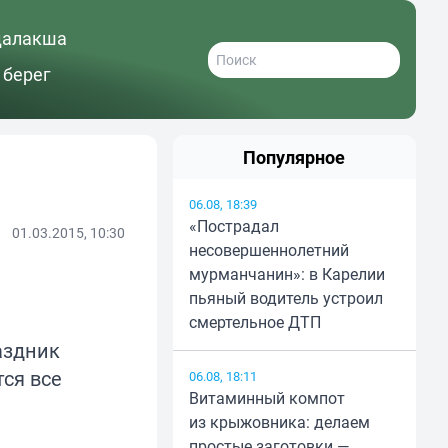
далакша
 берег
Популярное
06.08, 18:39
«Пострадал
01.03.2015, 10:30
несовершеннолетний
мурманчанин»: в Карелии
пьяный водитель устроил
смертельное ДТП
аздник
тся все
06.08, 18:11
Витаминный компот
из крыжовника: делаем
простые заготовки —