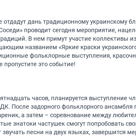
е отдадут дань традиционному украинскому б
«Соседи» проводит сегодня мероприятие, нацел
адиций. В нем примут участие коллективы из
ещающим названием «Яркие краски украинског
адиционные фольклорные выступления, красоч
е пропустите это событие!
пятнадцать часов, планируется выступление ч
 ДК. После задорного фольклорного ансамбля 
ареник, а затем – соревнование между любит
тые знатоки частушек смогут попробовать сво
т звучать песни на двух языках, завершится м