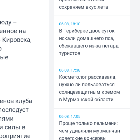
сохраняем вкус лета
люду –
06.08, 18:10
енное на
В Териберке двое суток
искали домашнего пса,
 Кировска,
сбежавшего из-за петард
о
туристов
ные
06.08, 17:38
Косметолог рассказала,
нужно ли пользоваться
солнцезащитным кремом
в Мурманской области
ленов клуба
последует
06.08, 17:05
елями
Проще только пельмени:
и силы в
чем удивляли мурманчан
ероприятие
советские консервы