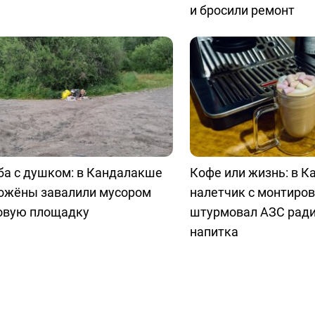
и бросили ремонт
ба с душком: в Кандалакше
Кофе или жизнь: в 
ожёны завалили мусором
налетчик с монтиро
овую площадку
штурмовал АЗС ради
напитка