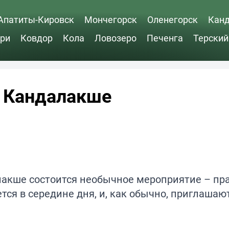
Апатиты-Кировск
Мончегорск
Оленегорск
Кан
ри
Ковдор
Кола
Ловозеро
Печенга
Терский
в Кандалакше
алакше состоится необычное мероприятие – пр
тся в середине дня, и, как обычно, приглашаю