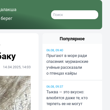
далакша
 берег
Популярное
у
06.08, 09:40
баку
Прыгают в море ради
спасения: мурманские
14.04.2025, 14:03
учёные рассказали
о птенцах кайры
06.08, 09:37
Тыква — это вкусно:
влюбятся даже те, кто
терпеть ее не могут