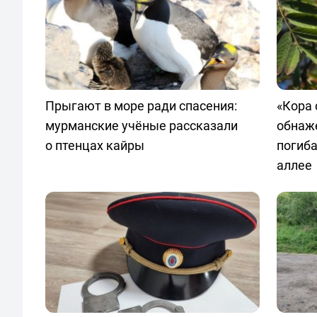
Прыгают в море ради спасения:
«Кора 
мурманские учёные рассказали
обнаж
о птенцах кайры
погиб
аллее