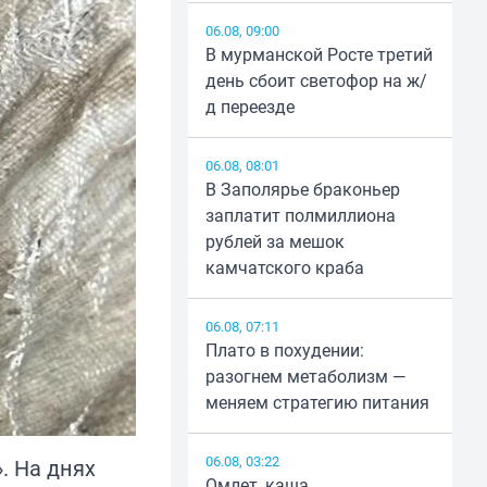
06.08, 09:00
В мурманской Росте третий
день сбоит светофор на ж/
д переезде
06.08, 08:01
В Заполярье браконьер
заплатит полмиллиона
рублей за мешок
камчатского краба
06.08, 07:11
Плато в похудении:
разогнем метаболизм —
меняем стратегию питания
06.08, 03:22
. На днях
Омлет, каша