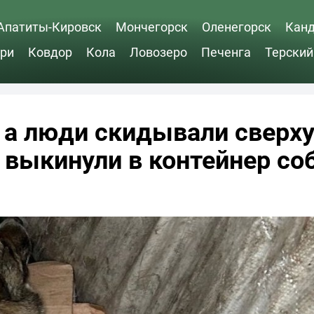
Апатиты-Кировск
Мончегорск
Оленегорск
Кан
ри
Ковдор
Кола
Ловозеро
Печенга
Терский
 а люди скидывали сверх
 выкинули в контейнер со