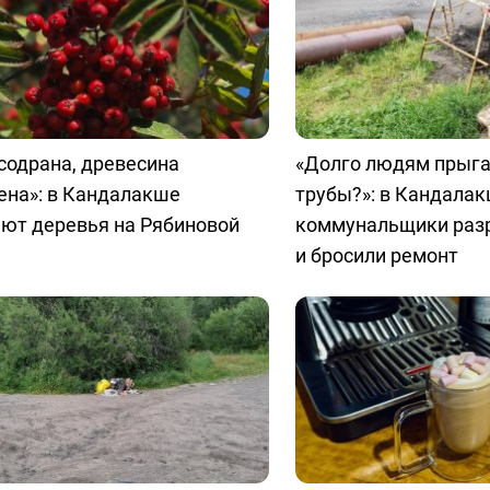
содрана, древесина
«Долго людям прыга
ена»: в Кандалакше
трубы?»: в Кандала
ают деревья на Рябиновой
коммунальщики раз
и бросили ремонт