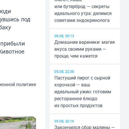
или бутерброд — секреты
люди
идеального утра: делимся
нувшись под
советами эндокринолога
баку
06.08, 00:13
Домашние вареники: магия
о прибыли
вкуса своими руками —
 Животное
проще, чем кажется
05.08, 22:38
Пастуший пирог с сырной
ионной политике
корочкой — ваш
идеальный ужин: готовим
ресторанное блюдо
из простых продуктов
05.08, 20:16
Закончился сбор малины —