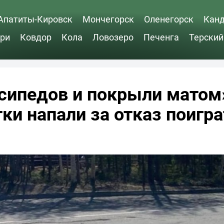
Апатиты-Кировск
Мончегорск
Оленегорск
Кан
ри
Ковдор
Кола
Ловозеро
Печенга
Терский
осипедов и покрыли матом
ки напали за отказ поигра