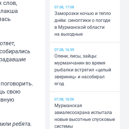
 слов,
07.08, 17:08
алакша
Заморозки ночью и тепло
лась
днём: синоптики о погоде
в Мурманской области
на выходные
ответ,
07.08, 16:39
 собирались
Олени, лисы, зайцы:
традавшие
мурманчанин во время
рыбалки встретил «целый
зверинец» и насобирал
 поговорить.
ягод
щь свою
ивную
07.08, 16:06
Мурманская
авиалесоохрана испытала
новые высотные спусковые
вили ребята.
системы