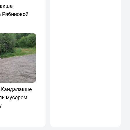
лакше
а Рябиновой
в Кандалакше
ли мусором
у