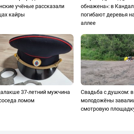
нские учёные рассказали
обнажена»: в Канда
цах кайры
погибают деревья н
аллее
далакше 37-летний мужчина
Свадьба с душком: 
 соседа ломом
молодожёны завали
смотровую площадк