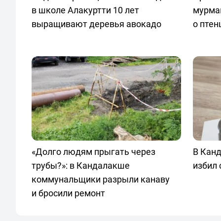
в школе Алакуртти 10 лет
мурма
выращивают деревья авокадо
о птен
«Долго людям прыгать через
В Кан
трубы?»: в Кандалакше
избил
коммунальщики разрыли канаву
и бросили ремонт