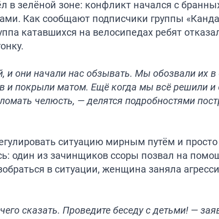
ёл в зелёной зоне: конфликт начался с бранных
зами. Как сообщают подписчики группы «Канд
руппа катавшихся на велосипедах ребят отказа
онку.
 и они начали нас обзывать. Мы обозвали их в 
дов и покрыли матом. Ещё когда мы всё решили и
 сломать челюсть, — делятся подробностями пос
регулировать ситуацию мирным путём и просто
сь: один из зачинщиков ссоры позвал на помо
зобраться в ситуации, женщина заняла агресс
чего сказать. Проведите беседу с детьми! — зая