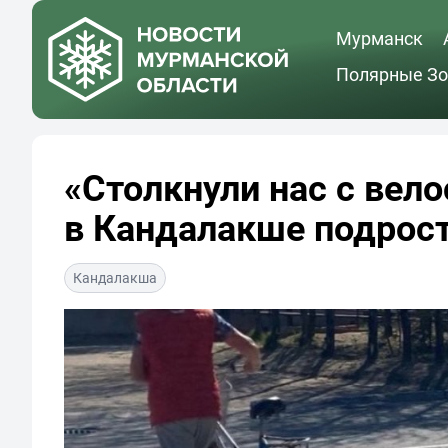
Мурманск
Полярные Зо
«Столкнули нас с вел
в Кандалакше подрост
Кандалакша