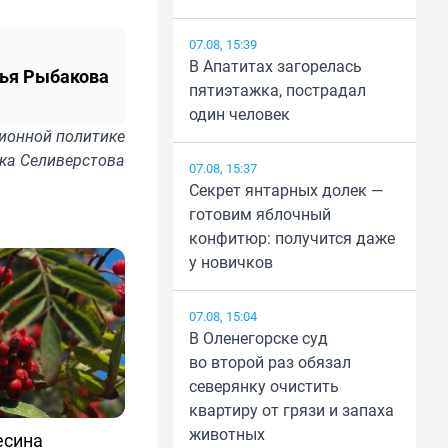
07.08, 15:39
В Апатитах загорелась
ья Рыбакова
пятиэтажка, пострадал
один человек
ионной политике
ка Селиверстова
07.08, 15:37
Секрет янтарных долек —
готовим яблочный
конфитюр: получится даже
у новичков
07.08, 15:04
В Оленегорске суд
во второй раз обязал
северянку очистить
квартиру от грязи и запаха
животных
есина