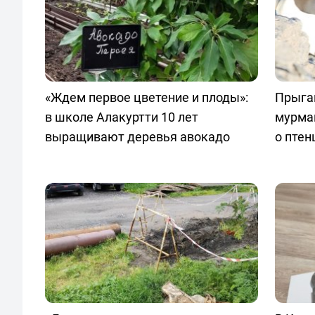
«Ждем первое цветение и плоды»:
Прыгаю
в школе Алакуртти 10 лет
мурма
выращивают деревья авокадо
о птен