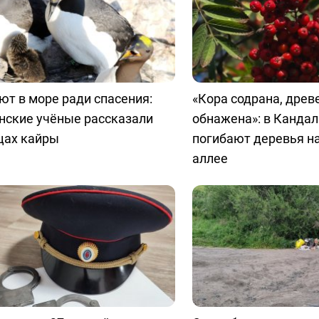
т в море ради спасения:
«Кора содрана, древ
нские учёные рассказали
обнажена»: в Канда
цах кайры
погибают деревья н
аллее