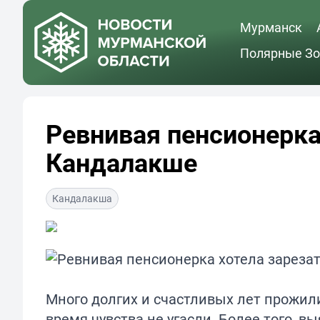
Мурманск
Полярные Зо
Ревнивая пенсионерка
Кандалакше
Кандалакша
Много долгих и счастливых лет прожили
время чувства не угасли. Более того,