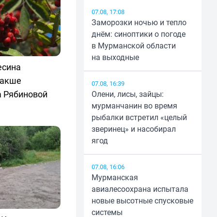
07.08, 17:08
Заморозки ночью и тепло
днём: синоптики о погоде
в Мурманской области
на выходные
есина
лакше
07.08, 16:39
а Рябиновой
Олени, лисы, зайцы:
мурманчанин во время
рыбалки встретил «целый
зверинец» и насобирал
ягод
07.08, 16:06
Мурманская
авиалесоохрана испытала
новые высотные спусковые
системы