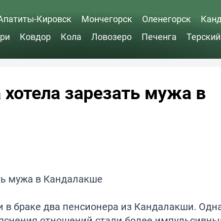
Апатиты-Кировск
Мончегорск
Оленегорск
Кан
ри
Ковдор
Кола
Ловозеро
Печенга
Терский
 хотела зарезать мужа в
 в браке два пенсионера из Кандалакши. Одна
 выяснения отношений стали более импульсивн