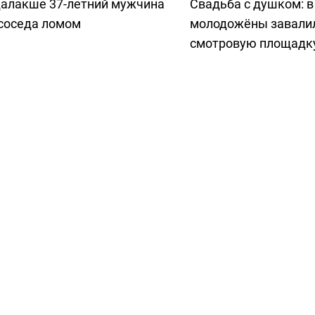
далакше 37-летний мужчина
Свадьба с душком: 
 соседа ломом
молодожёны завали
смотровую площадк