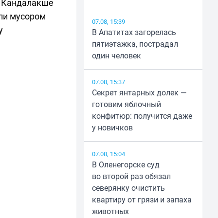
в Кандалакше
ли мусором
07.08, 15:39
у
В Апатитах загорелась
пятиэтажка, пострадал
один человек
07.08, 15:37
Секрет янтарных долек —
готовим яблочный
конфитюр: получится даже
у новичков
07.08, 15:04
В Оленегорске суд
во второй раз обязал
северянку очистить
квартиру от грязи и запаха
животных